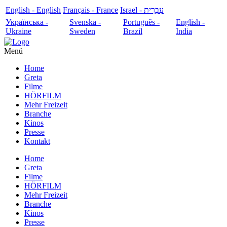
English - English
Français - France
עִבְרִית - Israel
Українська -
Svenska -
Português -
English -
Ukraine
Sweden
Brazil
India
Menü
Home
Greta
Filme
HÖRFILM
Mehr Freizeit
Branche
Kinos
Presse
Kontakt
Home
Greta
Filme
HÖRFILM
Mehr Freizeit
Branche
Kinos
Presse