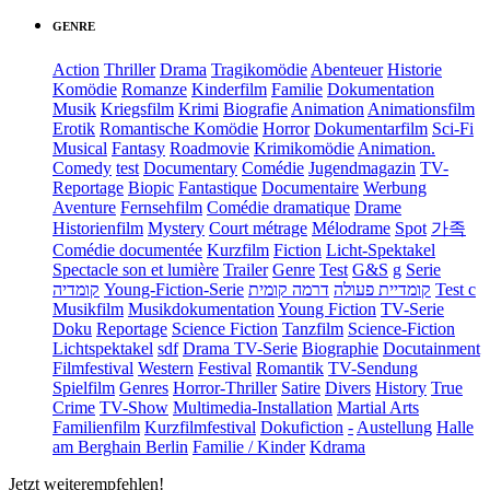
GENRE
Action
Thriller
Drama
Tragikomödie
Abenteuer
Historie
Komödie
Romanze
Kinderfilm
Familie
Dokumentation
Musik
Kriegsfilm
Krimi
Biografie
Animation
Animationsfilm
Erotik
Romantische Komödie
Horror
Dokumentarfilm
Sci-Fi
Musical
Fantasy
Roadmovie
Krimikomödie
Animation.
Comedy
test
Documentary
Comédie
Jugendmagazin
TV-
Reportage
Biopic
Fantastique
Documentaire
Werbung
Aventure
Fernsehfilm
Comédie dramatique
Drame
Historienfilm
Mystery
Court métrage
Mélodrame
Spot
가족
Comédie documentée
Kurzfilm
Fiction
Licht-Spektakel
Spectacle son et lumière
Trailer
Genre
Test
G&S
g
Serie
קומדיה
Young-Fiction-Serie
דרמה קומית
קומדיית פעולה
Test c
Musikfilm
Musikdokumentation
Young Fiction
TV-Serie
Doku
Reportage
Science Fiction
Tanzfilm
Science-Fiction
Lichtspektakel
sdf
Drama TV-Serie
Biographie
Docutainment
Filmfestival
Western
Festival
Romantik
TV-Sendung
Spielfilm
Genres
Horror-Thriller
Satire
Divers
History
True
Crime
TV-Show
Multimedia-Installation
Martial Arts
Familienfilm
Kurzfilmfestival
Dokufiction
-
Austellung
Halle
am Berghain Berlin
Familie / Kinder
Kdrama
Jetzt weiterempfehlen!