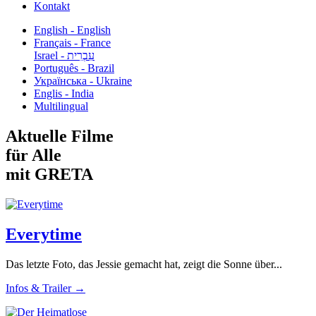
Kontakt
English - English
Français - France
עִבְרִית - Israel
Português - Brazil
Українська - Ukraine
Englis - India
Multilingual
Aktuelle Filme
für Alle
mit GRETA
Everytime
Das letzte Foto, das Jessie gemacht hat, zeigt die Sonne über...
Infos & Trailer →