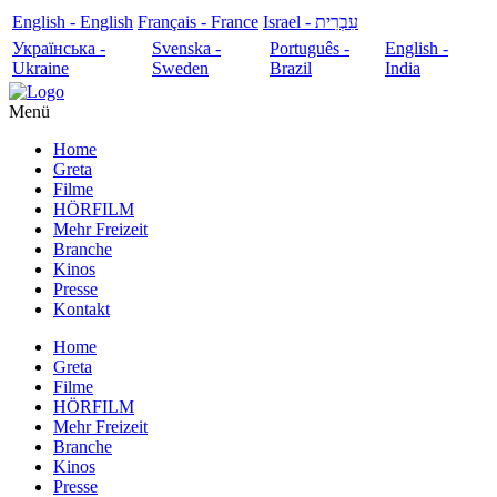
English - English
Français - France
עִבְרִית - Israel
Українська -
Svenska -
Português -
English -
Ukraine
Sweden
Brazil
India
Menü
Home
Greta
Filme
HÖRFILM
Mehr Freizeit
Branche
Kinos
Presse
Kontakt
Home
Greta
Filme
HÖRFILM
Mehr Freizeit
Branche
Kinos
Presse