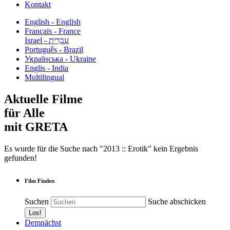
Kontakt
English - English
Français - France
עִבְרִית - Israel
Português - Brazil
Українська - Ukraine
Englis - India
Multilingual
Aktuelle Filme
für Alle
mit GRETA
Es wurde für die Suche nach "2013 :: Erotik" kein Ergebnis
gefunden!
Film Finden
Suchen
Suche abschicken
Demnächst