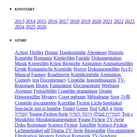
KINOSTART
2013
2014
2015
2016
2017
2018
2019
2020
2021
2022
2023
2024
2025
2026
GENRE
Action
Thriller
Drama
Tragikomödie
Abenteuer
Historie
Komödie
Romanze
Kinderfilm
Familie
Dokumentation
Musik
Kriegsfilm
Krimi
Biografie
Animation
Animationsfilm
Erotik
Romantische Komödie
Horror
Dokumentarfilm
Sci-Fi
Musical
Fantasy
Roadmovie
Krimikomödie
Animation.
Comedy
test
Documentary
Comédie
Jugendmagazin
TV-
Reportage
Biopic
Fantastique
Documentaire
Werbung
Aventure
Fernsehfilm
Comédie dramatique
Drame
Historienfilm
Mystery
Court métrage
Mélodrame
Spot
가족
Comédie documentée
Kurzfilm
Fiction
Licht-Spektakel
Spectacle son et lumière
Trailer
Genre
Test
G&S
g
Serie
קומדיה
Young-Fiction-Serie
דרמה קומית
קומדיית פעולה
Test c
Musikfilm
Musikdokumentation
Young Fiction
TV-Serie
Doku
Reportage
Science Fiction
Tanzfilm
Science-Fiction
Lichtspektakel
sdf
Drama TV-Serie
Biographie
Docutainment
Filmfestival
Western
Festival
Romantik
TV-Sendung