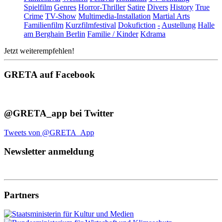
Spielfilm
Genres
Horror-Thriller
Satire
Divers
History
True
Crime
TV-Show
Multimedia-Installation
Martial Arts
Familienfilm
Kurzfilmfestival
Dokufiction
-
Austellung
Halle
am Berghain Berlin
Familie / Kinder
Kdrama
Jetzt weiterempfehlen!
GRETA auf Facebook
@GRETA_app bei Twitter
Tweets von @GRETA_App
Newsletter anmeldung
Partners