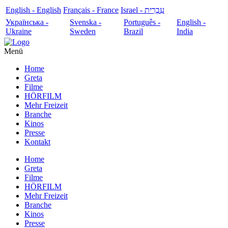
English - English
Français - France
עִבְרִית - Israel
Українська -
Svenska -
Português -
English -
Ukraine
Sweden
Brazil
India
Menü
Home
Greta
Filme
HÖRFILM
Mehr Freizeit
Branche
Kinos
Presse
Kontakt
Home
Greta
Filme
HÖRFILM
Mehr Freizeit
Branche
Kinos
Presse