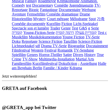
Musical
Fantasy
Roadmovie
Krimikomödie
Animation.
Comedy
test
Documentary
Comédie
Jugendmagazin
TV-
Reportage
Biopic
Fantastique
Documentaire
Werbung
Aventure
Fernsehfilm
Comédie dramatique
Drame
Historienfilm
Mystery
Court métrage
Mélodrame
Spot
가족
Comédie documentée
Kurzfilm
Fiction
Licht-Spektakel
Spectacle son et lumière
Trailer
Genre
Test
G&S
g
Serie
קומדיה
Young-Fiction-Serie
דרמה קומית
קומדיית פעולה
Test c
Musikfilm
Musikdokumentation
Young Fiction
TV-Serie
Doku
Reportage
Science Fiction
Tanzfilm
Science-Fiction
Lichtspektakel
sdf
Drama TV-Serie
Biographie
Docutainment
Filmfestival
Western
Festival
Romantik
TV-Sendung
Spielfilm
Genres
Horror-Thriller
Satire
Divers
History
True
Crime
TV-Show
Multimedia-Installation
Martial Arts
Familienfilm
Kurzfilmfestival
Dokufiction
-
Austellung
Halle
am Berghain Berlin
Familie / Kinder
Kdrama
Jetzt weiterempfehlen!
GRETA auf Facebook
@GRETA_app bei Twitter