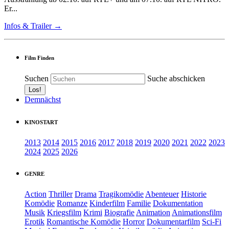
Er...
Infos & Trailer →
Film Finden
Suchen
Suche abschicken
Demnächst
KINOSTART
2013
2014
2015
2016
2017
2018
2019
2020
2021
2022
2023
2024
2025
2026
GENRE
Action
Thriller
Drama
Tragikomödie
Abenteuer
Historie
Komödie
Romanze
Kinderfilm
Familie
Dokumentation
Musik
Kriegsfilm
Krimi
Biografie
Animation
Animationsfilm
Erotik
Romantische Komödie
Horror
Dokumentarfilm
Sci-Fi