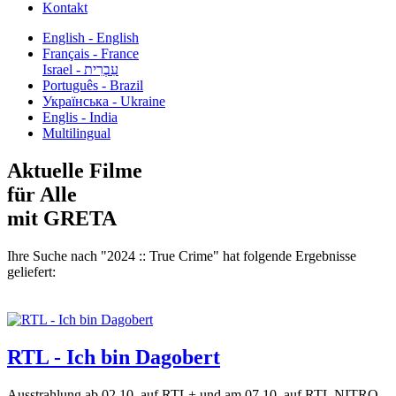
Kontakt
English - English
Français - France
עִבְרִית - Israel
Português - Brazil
Українська - Ukraine
Englis - India
Multilingual
Aktuelle Filme
für Alle
mit GRETA
Ihre Suche nach "2024 :: True Crime" hat folgende Ergebnisse
geliefert:
RTL - Ich bin Dagobert
Ausstrahlung ab 02.10. auf RTL+ und am 07.10. auf RTL NITRO.