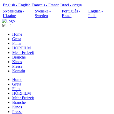
English - English
Français - France
עִבְרִית - Israel
Українська -
Svenska -
Português -
English -
Ukraine
Sweden
Brazil
India
Menü
Home
Greta
Filme
HÖRFILM
Mehr Freizeit
Branche
Kinos
Presse
Kontakt
Home
Greta
Filme
HÖRFILM
Mehr Freizeit
Branche
Kinos
Presse