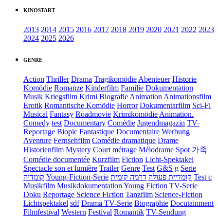
KINOSTART
2013
2014
2015
2016
2017
2018
2019
2020
2021
2022
2023
2024
2025
2026
GENRE
Action
Thriller
Drama
Tragikomödie
Abenteuer
Historie
Komödie
Romanze
Kinderfilm
Familie
Dokumentation
Musik
Kriegsfilm
Krimi
Biografie
Animation
Animationsfilm
Erotik
Romantische Komödie
Horror
Dokumentarfilm
Sci-Fi
Musical
Fantasy
Roadmovie
Krimikomödie
Animation.
Comedy
test
Documentary
Comédie
Jugendmagazin
TV-
Reportage
Biopic
Fantastique
Documentaire
Werbung
Aventure
Fernsehfilm
Comédie dramatique
Drame
Historienfilm
Mystery
Court métrage
Mélodrame
Spot
가족
Comédie documentée
Kurzfilm
Fiction
Licht-Spektakel
Spectacle son et lumière
Trailer
Genre
Test
G&S
g
Serie
קומדיה
Young-Fiction-Serie
דרמה קומית
קומדיית פעולה
Test c
Musikfilm
Musikdokumentation
Young Fiction
TV-Serie
Doku
Reportage
Science Fiction
Tanzfilm
Science-Fiction
Lichtspektakel
sdf
Drama TV-Serie
Biographie
Docutainment
Filmfestival
Western
Festival
Romantik
TV-Sendung