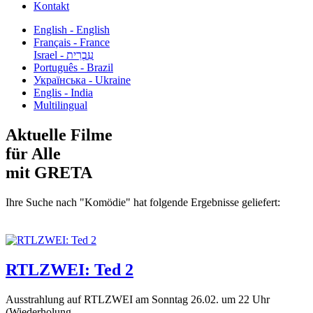
Kontakt
English - English
Français - France
עִבְרִית - Israel
Português - Brazil
Українська - Ukraine
Englis - India
Multilingual
Aktuelle Filme
für Alle
mit GRETA
Ihre Suche nach "Komödie" hat folgende Ergebnisse geliefert:
RTLZWEI: Ted 2
Ausstrahlung auf RTLZWEI am Sonntag 26.02. um 22 Uhr
(Wiederholung...