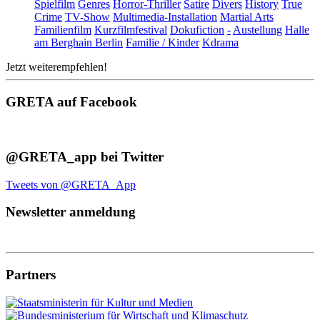
Spielfilm
Genres
Horror-Thriller
Satire
Divers
History
True
Crime
TV-Show
Multimedia-Installation
Martial Arts
Familienfilm
Kurzfilmfestival
Dokufiction
-
Austellung
Halle
am Berghain Berlin
Familie / Kinder
Kdrama
Jetzt weiterempfehlen!
GRETA auf Facebook
@GRETA_app bei Twitter
Tweets von @GRETA_App
Newsletter anmeldung
Partners