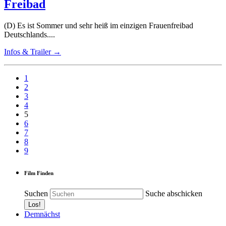
Freibad
(D) Es ist Sommer und sehr heiß im einzigen Frauenfreibad
Deutschlands....
Infos & Trailer →
1
2
3
4
5
6
7
8
9
Film Finden
Suchen
Suche abschicken
Demnächst