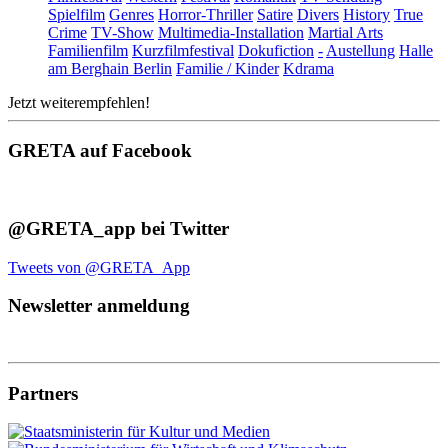
Spielfilm
Genres
Horror-Thriller
Satire
Divers
History
True
Crime
TV-Show
Multimedia-Installation
Martial Arts
Familienfilm
Kurzfilmfestival
Dokufiction
-
Austellung
Halle
am Berghain Berlin
Familie / Kinder
Kdrama
Jetzt weiterempfehlen!
GRETA auf Facebook
@GRETA_app bei Twitter
Tweets von @GRETA_App
Newsletter anmeldung
Partners