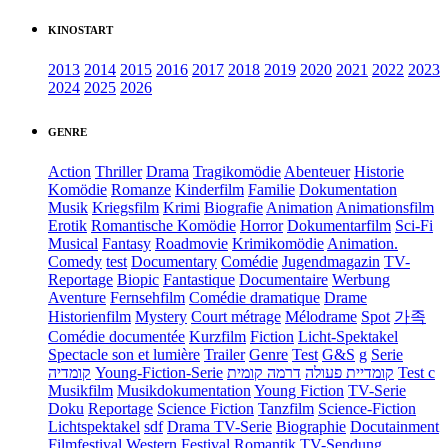
KINOSTART
2013
2014
2015
2016
2017
2018
2019
2020
2021
2022
2023
2024
2025
2026
GENRE
Action
Thriller
Drama
Tragikomödie
Abenteuer
Historie
Komödie
Romanze
Kinderfilm
Familie
Dokumentation
Musik
Kriegsfilm
Krimi
Biografie
Animation
Animationsfilm
Erotik
Romantische Komödie
Horror
Dokumentarfilm
Sci-Fi
Musical
Fantasy
Roadmovie
Krimikomödie
Animation.
Comedy
test
Documentary
Comédie
Jugendmagazin
TV-
Reportage
Biopic
Fantastique
Documentaire
Werbung
Aventure
Fernsehfilm
Comédie dramatique
Drame
Historienfilm
Mystery
Court métrage
Mélodrame
Spot
가족
Comédie documentée
Kurzfilm
Fiction
Licht-Spektakel
Spectacle son et lumière
Trailer
Genre
Test
G&S
g
Serie
קומדיה
Young-Fiction-Serie
דרמה קומית
קומדיית פעולה
Test c
Musikfilm
Musikdokumentation
Young Fiction
TV-Serie
Doku
Reportage
Science Fiction
Tanzfilm
Science-Fiction
Lichtspektakel
sdf
Drama TV-Serie
Biographie
Docutainment
Filmfestival
Western
Festival
Romantik
TV-Sendung