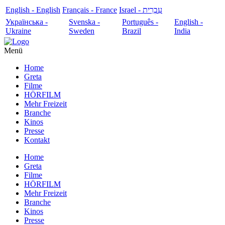
English - English
Français - France
עִבְרִית - Israel
Українська -
Svenska -
Português -
English -
Ukraine
Sweden
Brazil
India
Menü
Home
Greta
Filme
HÖRFILM
Mehr Freizeit
Branche
Kinos
Presse
Kontakt
Home
Greta
Filme
HÖRFILM
Mehr Freizeit
Branche
Kinos
Presse