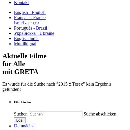
Kontakt
English - English
Français - France
עִבְרִית - Israel
Português - Brazil
Українська - Ukraine
Englis - India
Multilingual
Aktuelle Filme
für Alle
mit GRETA
Es wurde für die Suche nach "2015 :: Test c" kein Ergebnis
gefunden!
Film Finden
Suchen
Suche abschicken
Demnächst