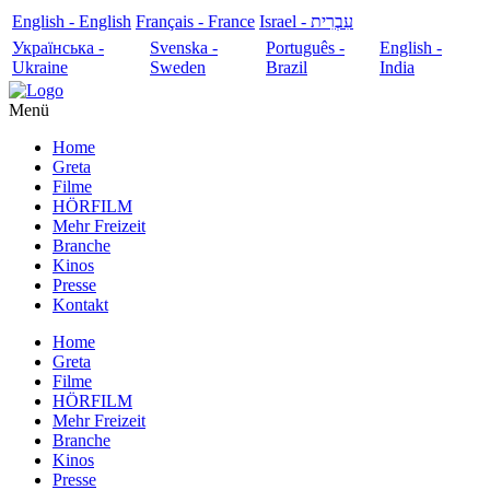
English - English
Français - France
עִבְרִית - Israel
Українська -
Svenska -
Português -
English -
Ukraine
Sweden
Brazil
India
Menü
Home
Greta
Filme
HÖRFILM
Mehr Freizeit
Branche
Kinos
Presse
Kontakt
Home
Greta
Filme
HÖRFILM
Mehr Freizeit
Branche
Kinos
Presse