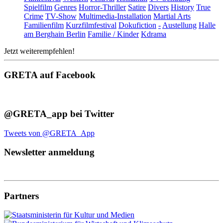
Spielfilm
Genres
Horror-Thriller
Satire
Divers
History
True
Crime
TV-Show
Multimedia-Installation
Martial Arts
Familienfilm
Kurzfilmfestival
Dokufiction
-
Austellung
Halle
am Berghain Berlin
Familie / Kinder
Kdrama
Jetzt weiterempfehlen!
GRETA auf Facebook
@GRETA_app bei Twitter
Tweets von @GRETA_App
Newsletter anmeldung
Partners