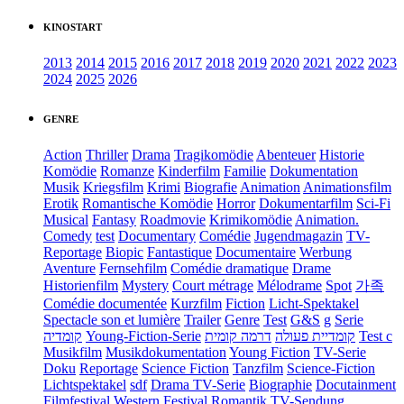
KINOSTART
2013
2014
2015
2016
2017
2018
2019
2020
2021
2022
2023
2024
2025
2026
GENRE
Action
Thriller
Drama
Tragikomödie
Abenteuer
Historie
Komödie
Romanze
Kinderfilm
Familie
Dokumentation
Musik
Kriegsfilm
Krimi
Biografie
Animation
Animationsfilm
Erotik
Romantische Komödie
Horror
Dokumentarfilm
Sci-Fi
Musical
Fantasy
Roadmovie
Krimikomödie
Animation.
Comedy
test
Documentary
Comédie
Jugendmagazin
TV-
Reportage
Biopic
Fantastique
Documentaire
Werbung
Aventure
Fernsehfilm
Comédie dramatique
Drame
Historienfilm
Mystery
Court métrage
Mélodrame
Spot
가족
Comédie documentée
Kurzfilm
Fiction
Licht-Spektakel
Spectacle son et lumière
Trailer
Genre
Test
G&S
g
Serie
קומדיה
Young-Fiction-Serie
דרמה קומית
קומדיית פעולה
Test c
Musikfilm
Musikdokumentation
Young Fiction
TV-Serie
Doku
Reportage
Science Fiction
Tanzfilm
Science-Fiction
Lichtspektakel
sdf
Drama TV-Serie
Biographie
Docutainment
Filmfestival
Western
Festival
Romantik
TV-Sendung