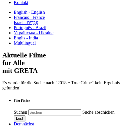
Kontakt
English - English
Français - France
עִבְרִית - Israel
Português - Brazil
Українська - Ukraine
Englis - India
Multilingual
Aktuelle Filme
für Alle
mit GRETA
Es wurde für die Suche nach "2018 :: True Crime" kein Ergebnis
gefunden!
Film Finden
Suchen
Suche abschicken
Demnächst