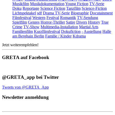
Musikfilm
Musikdokumentation
Young Fiction
TV-Serie
Doku
Reportage
Science Fiction
Tanzfilm
Science-Fiction
Lichtspektakel
sdf
Drama TV-Serie
Biographie
Docutainment
Filmfestival
Western
Festival
Romantik
TV-Sendung
Spielfilm
Genres
Horror-Thriller
Satire
Divers
History
True
Crime
TV-Show
Multimedia-Installation
Martial Arts
Familienfilm
Kurzfilmfestival
Dokufiction
-
Austellung
Halle
am Berghain Berlin
Familie / Kinder
Kdrama
Jetzt weiterempfehlen!
GRETA auf Facebook
@GRETA_app bei Twitter
Tweets von @GRETA_App
Newsletter anmeldung