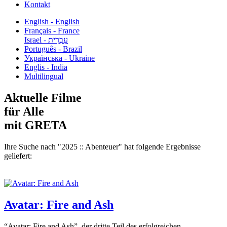
Kontakt
English - English
Français - France
עִבְרִית - Israel
Português - Brazil
Українська - Ukraine
Englis - India
Multilingual
Aktuelle Filme
für Alle
mit GRETA
Ihre Suche nach "2025 :: Abenteuer" hat folgende Ergebnisse
geliefert:
Avatar: Fire and Ash
“Avatar: Fire and Ash”, der dritte Teil des erfolgreichen...