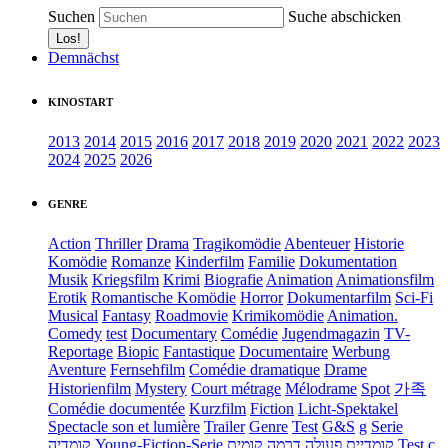
Suchen
Suche abschicken
Demnächst
KINOSTART
2013
2014
2015
2016
2017
2018
2019
2020
2021
2022
2023
2024
2025
2026
GENRE
Action
Thriller
Drama
Tragikomödie
Abenteuer
Historie
Komödie
Romanze
Kinderfilm
Familie
Dokumentation
Musik
Kriegsfilm
Krimi
Biografie
Animation
Animationsfilm
Erotik
Romantische Komödie
Horror
Dokumentarfilm
Sci-Fi
Musical
Fantasy
Roadmovie
Krimikomödie
Animation.
Comedy
test
Documentary
Comédie
Jugendmagazin
TV-
Reportage
Biopic
Fantastique
Documentaire
Werbung
Aventure
Fernsehfilm
Comédie dramatique
Drame
Historienfilm
Mystery
Court métrage
Mélodrame
Spot
가족
Comédie documentée
Kurzfilm
Fiction
Licht-Spektakel
Spectacle son et lumière
Trailer
Genre
Test
G&S
g
Serie
קומדיה
Young-Fiction-Serie
דרמה קומית
קומדיית פעולה
Test c