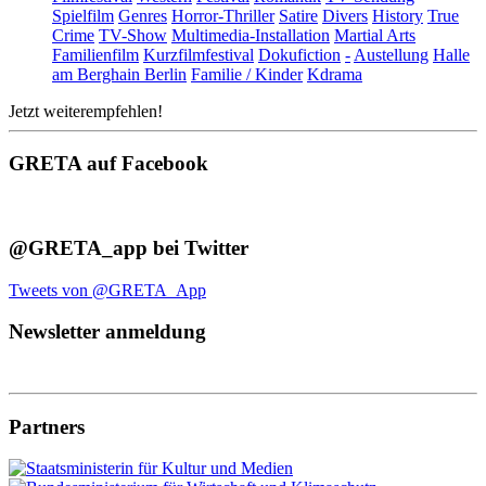
Spielfilm
Genres
Horror-Thriller
Satire
Divers
History
True
Crime
TV-Show
Multimedia-Installation
Martial Arts
Familienfilm
Kurzfilmfestival
Dokufiction
-
Austellung
Halle
am Berghain Berlin
Familie / Kinder
Kdrama
Jetzt weiterempfehlen!
GRETA auf Facebook
@GRETA_app bei Twitter
Tweets von @GRETA_App
Newsletter anmeldung
Partners