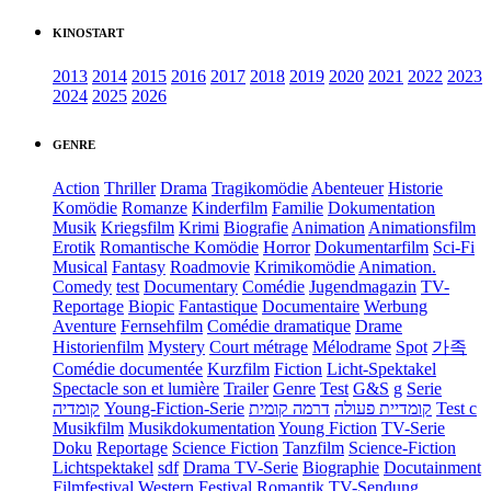
KINOSTART
2013
2014
2015
2016
2017
2018
2019
2020
2021
2022
2023
2024
2025
2026
GENRE
Action
Thriller
Drama
Tragikomödie
Abenteuer
Historie
Komödie
Romanze
Kinderfilm
Familie
Dokumentation
Musik
Kriegsfilm
Krimi
Biografie
Animation
Animationsfilm
Erotik
Romantische Komödie
Horror
Dokumentarfilm
Sci-Fi
Musical
Fantasy
Roadmovie
Krimikomödie
Animation.
Comedy
test
Documentary
Comédie
Jugendmagazin
TV-
Reportage
Biopic
Fantastique
Documentaire
Werbung
Aventure
Fernsehfilm
Comédie dramatique
Drame
Historienfilm
Mystery
Court métrage
Mélodrame
Spot
가족
Comédie documentée
Kurzfilm
Fiction
Licht-Spektakel
Spectacle son et lumière
Trailer
Genre
Test
G&S
g
Serie
קומדיה
Young-Fiction-Serie
דרמה קומית
קומדיית פעולה
Test c
Musikfilm
Musikdokumentation
Young Fiction
TV-Serie
Doku
Reportage
Science Fiction
Tanzfilm
Science-Fiction
Lichtspektakel
sdf
Drama TV-Serie
Biographie
Docutainment
Filmfestival
Western
Festival
Romantik
TV-Sendung