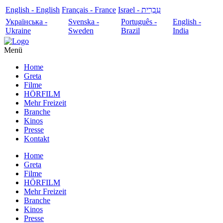
English - English
Français - France
עִבְרִית - Israel
Українська -
Svenska -
Português -
English -
Ukraine
Sweden
Brazil
India
Menü
Home
Greta
Filme
HÖRFILM
Mehr Freizeit
Branche
Kinos
Presse
Kontakt
Home
Greta
Filme
HÖRFILM
Mehr Freizeit
Branche
Kinos
Presse