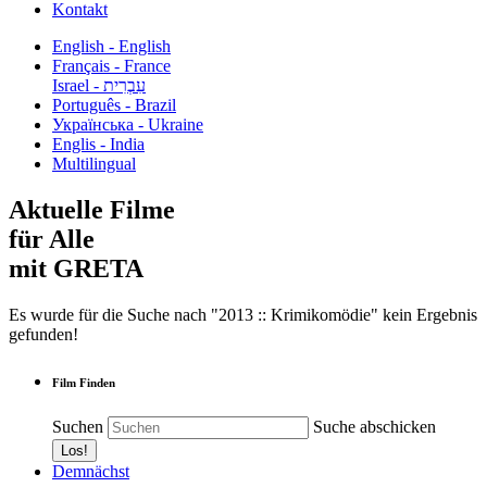
Kontakt
English - English
Français - France
עִבְרִית - Israel
Português - Brazil
Українська - Ukraine
Englis - India
Multilingual
Aktuelle Filme
für Alle
mit GRETA
Es wurde für die Suche nach "2013 :: Krimikomödie" kein Ergebnis
gefunden!
Film Finden
Suchen
Suche abschicken
Demnächst