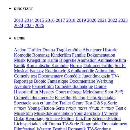
KINOSTART
2013
2014
2015
2016
2017
2018
2019
2020
2021
2022
2023
2024
2025
2026
GENRE
Action
Thriller
Drama
Tragikomödie
Abenteuer
Historie
Komödie
Romanze
Kinderfilm
Familie
Dokumentation
Musik
Kriegsfilm
Krimi
Biografie
Animation
Animationsfilm
Erotik
Romantische Komödie
Horror
Dokumentarfilm
Sci-Fi
Musical
Fantasy
Roadmovie
Krimikomödie
Animation.
Comedy
test
Documentary
Comédie
Jugendmagazin
TV-
Reportage
Biopic
Fantastique
Documentaire
Werbung
Aventure
Fernsehfilm
Comédie dramatique
Drame
Historienfilm
Mystery
Court métrage
Mélodrame
Spot
가족
Comédie documentée
Kurzfilm
Fiction
Licht-Spektakel
Spectacle son et lumière
Trailer
Genre
Test
G&S
g
Serie
קומדיה
Young-Fiction-Serie
דרמה קומית
קומדיית פעולה
Test c
Musikfilm
Musikdokumentation
Young Fiction
TV-Serie
Doku
Reportage
Science Fiction
Tanzfilm
Science-Fiction
Lichtspektakel
sdf
Drama TV-Serie
Biographie
Docutainment
Filmfestival
Western
Festival
Romantik
TV-Sendung