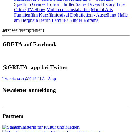
Spielfilm
Genres
Horror-Thriller
Satire
Divers
History
True
Crime
TV-Show
Multimedia-Installation
Martial Arts
Familienfilm
Kurzfilmfestival
Dokufiction
-
Austellung
Halle
am Berghain Berlin
Familie / Kinder
Kdrama
Jetzt weiterempfehlen!
GRETA auf Facebook
@GRETA_app bei Twitter
Tweets von @GRETA_App
Newsletter anmeldung
Partners