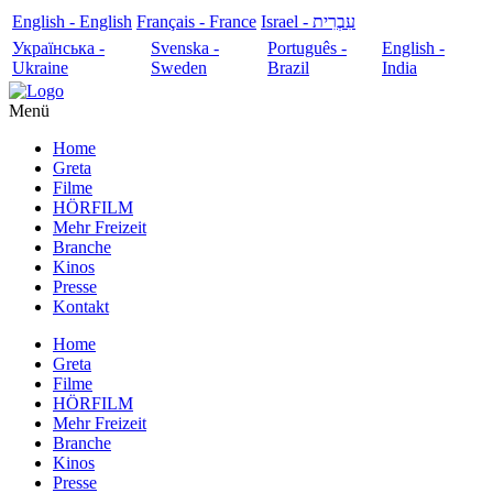
English - English
Français - France
עִבְרִית - Israel
Українська -
Svenska -
Português -
English -
Ukraine
Sweden
Brazil
India
Menü
Home
Greta
Filme
HÖRFILM
Mehr Freizeit
Branche
Kinos
Presse
Kontakt
Home
Greta
Filme
HÖRFILM
Mehr Freizeit
Branche
Kinos
Presse