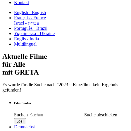
Kontakt
English - English
Français - France
עִבְרִית - Israel
Português - Brazil
Українська - Ukraine
Englis - India
Multilingual
Aktuelle Filme
für Alle
mit GRETA
Es wurde für die Suche nach "2023 :: Kurzfilm" kein Ergebnis
gefunden!
Film Finden
Suchen
Suche abschicken
Demnächst