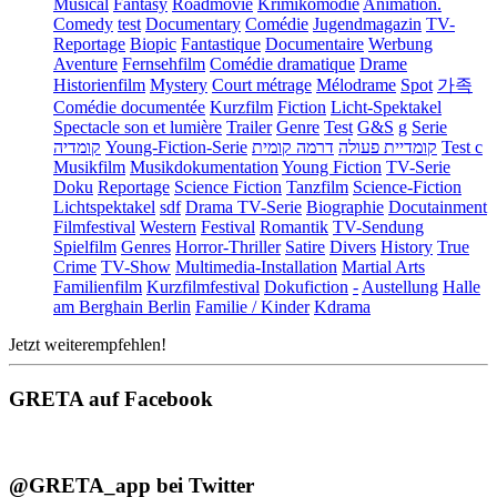
Musical
Fantasy
Roadmovie
Krimikomödie
Animation.
Comedy
test
Documentary
Comédie
Jugendmagazin
TV-
Reportage
Biopic
Fantastique
Documentaire
Werbung
Aventure
Fernsehfilm
Comédie dramatique
Drame
Historienfilm
Mystery
Court métrage
Mélodrame
Spot
가족
Comédie documentée
Kurzfilm
Fiction
Licht-Spektakel
Spectacle son et lumière
Trailer
Genre
Test
G&S
g
Serie
קומדיה
Young-Fiction-Serie
דרמה קומית
קומדיית פעולה
Test c
Musikfilm
Musikdokumentation
Young Fiction
TV-Serie
Doku
Reportage
Science Fiction
Tanzfilm
Science-Fiction
Lichtspektakel
sdf
Drama TV-Serie
Biographie
Docutainment
Filmfestival
Western
Festival
Romantik
TV-Sendung
Spielfilm
Genres
Horror-Thriller
Satire
Divers
History
True
Crime
TV-Show
Multimedia-Installation
Martial Arts
Familienfilm
Kurzfilmfestival
Dokufiction
-
Austellung
Halle
am Berghain Berlin
Familie / Kinder
Kdrama
Jetzt weiterempfehlen!
GRETA auf Facebook
@GRETA_app bei Twitter