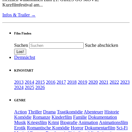
Kurzfilmfestival am...
Infos & Trailer →
Film Finden
Suchen
Suche abschicken
Demnächst
KINOSTART
2013
2014
2015
2016
2017
2018
2019
2020
2021
2022
2023
2024
2025
2026
GENRE
Action
Thriller
Drama
Tragikomödie
Abenteuer
Historie
Komödie
Romanze
Kinderfilm
Familie
Dokumentation
Musik
Kriegsfilm
Krimi
Biografie
Animation
Animationsfilm
Erotik
Romantische Komödie
Horror
Dokumentarfilm
Sci-Fi