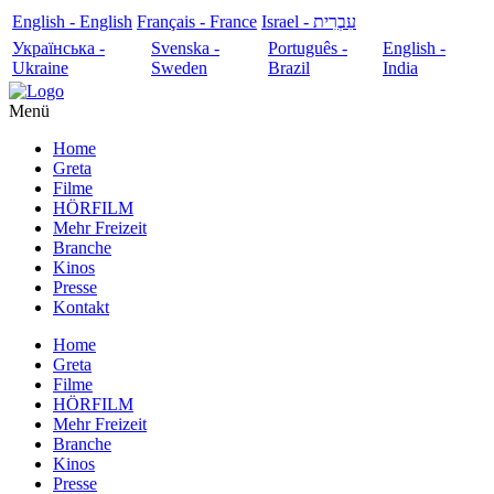
English - English
Français - France
עִבְרִית - Israel
Українська -
Svenska -
Português -
English -
Ukraine
Sweden
Brazil
India
Menü
Home
Greta
Filme
HÖRFILM
Mehr Freizeit
Branche
Kinos
Presse
Kontakt
Home
Greta
Filme
HÖRFILM
Mehr Freizeit
Branche
Kinos
Presse