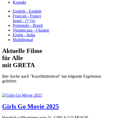
Kontakt
English - English
Français - France
עִבְרִית - Israel
Português - Brazil
Українська - Ukraine
Englis - India
Multilingual
Aktuelle Filme
für Alle
mit GRETA
Ihre Suche nach "Kurzfilmfestival" hat folgende Ergebnisse
geliefert:
Girls Go Movie 2025
Herzlich willkommen zum 21. GIRLS GO MOVIE