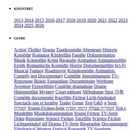
KINOSTART
2013
2014
2015
2016
2017
2018
2019
2020
2021
2022
2023
2024
2025
2026
GENRE
Action
Thriller
Drama
Tragikomödie
Abenteuer
Historie
Komödie
Romanze
Kinderfilm
Familie
Dokumentation
Musik
Kriegsfilm
Krimi
Biografie
Animation
Animationsfilm
Erotik
Romantische Komödie
Horror
Dokumentarfilm
Sci-Fi
Musical
Fantasy
Roadmovie
Krimikomödie
Animation.
Comedy
test
Documentary
Comédie
Jugendmagazin
TV-
Reportage
Biopic
Fantastique
Documentaire
Werbung
Aventure
Fernsehfilm
Comédie dramatique
Drame
Historienfilm
Mystery
Court métrage
Mélodrame
Spot
가족
Comédie documentée
Kurzfilm
Fiction
Licht-Spektakel
Spectacle son et lumière
Trailer
Genre
Test
G&S
g
Serie
קומדיה
Young-Fiction-Serie
דרמה קומית
קומדיית פעולה
Test c
Musikfilm
Musikdokumentation
Young Fiction
TV-Serie
Doku
Reportage
Science Fiction
Tanzfilm
Science-Fiction
Lichtspektakel
sdf
Drama TV-Serie
Biographie
Docutainment
Filmfestival
Western
Festival
Romantik
TV-Sendung