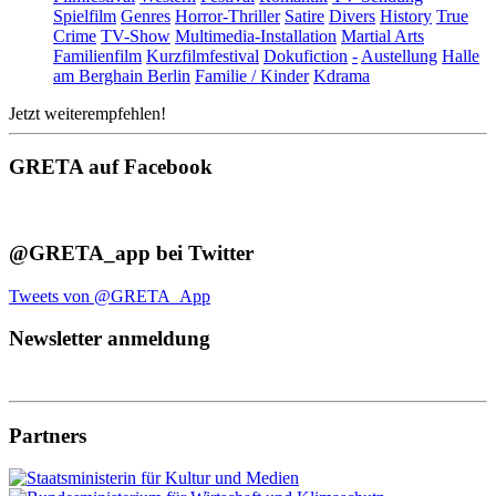
Spielfilm
Genres
Horror-Thriller
Satire
Divers
History
True
Crime
TV-Show
Multimedia-Installation
Martial Arts
Familienfilm
Kurzfilmfestival
Dokufiction
-
Austellung
Halle
am Berghain Berlin
Familie / Kinder
Kdrama
Jetzt weiterempfehlen!
GRETA auf Facebook
@GRETA_app bei Twitter
Tweets von @GRETA_App
Newsletter anmeldung
Partners