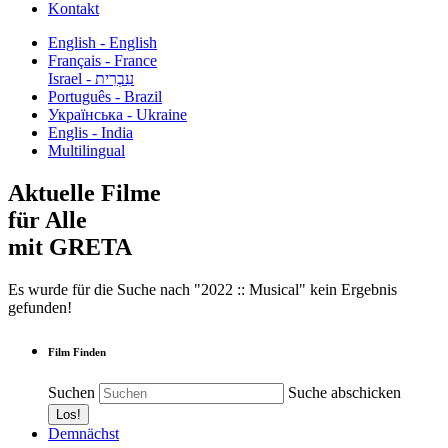
Kontakt
English - English
Français - France
עִבְרִית - Israel
Português - Brazil
Українська - Ukraine
Englis - India
Multilingual
Aktuelle Filme
für Alle
mit GRETA
Es wurde für die Suche nach "2022 :: Musical" kein Ergebnis
gefunden!
Film Finden
Suchen
Suche abschicken
Demnächst