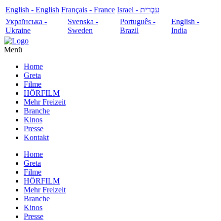
English - English
Français - France
עִבְרִית - Israel
Українська -
Svenska -
Português -
English -
Ukraine
Sweden
Brazil
India
Menü
Home
Greta
Filme
HÖRFILM
Mehr Freizeit
Branche
Kinos
Presse
Kontakt
Home
Greta
Filme
HÖRFILM
Mehr Freizeit
Branche
Kinos
Presse