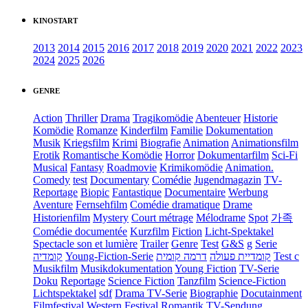
KINOSTART
2013
2014
2015
2016
2017
2018
2019
2020
2021
2022
2023
2024
2025
2026
GENRE
Action
Thriller
Drama
Tragikomödie
Abenteuer
Historie
Komödie
Romanze
Kinderfilm
Familie
Dokumentation
Musik
Kriegsfilm
Krimi
Biografie
Animation
Animationsfilm
Erotik
Romantische Komödie
Horror
Dokumentarfilm
Sci-Fi
Musical
Fantasy
Roadmovie
Krimikomödie
Animation.
Comedy
test
Documentary
Comédie
Jugendmagazin
TV-
Reportage
Biopic
Fantastique
Documentaire
Werbung
Aventure
Fernsehfilm
Comédie dramatique
Drame
Historienfilm
Mystery
Court métrage
Mélodrame
Spot
가족
Comédie documentée
Kurzfilm
Fiction
Licht-Spektakel
Spectacle son et lumière
Trailer
Genre
Test
G&S
g
Serie
קומדיה
Young-Fiction-Serie
דרמה קומית
קומדיית פעולה
Test c
Musikfilm
Musikdokumentation
Young Fiction
TV-Serie
Doku
Reportage
Science Fiction
Tanzfilm
Science-Fiction
Lichtspektakel
sdf
Drama TV-Serie
Biographie
Docutainment
Filmfestival
Western
Festival
Romantik
TV-Sendung