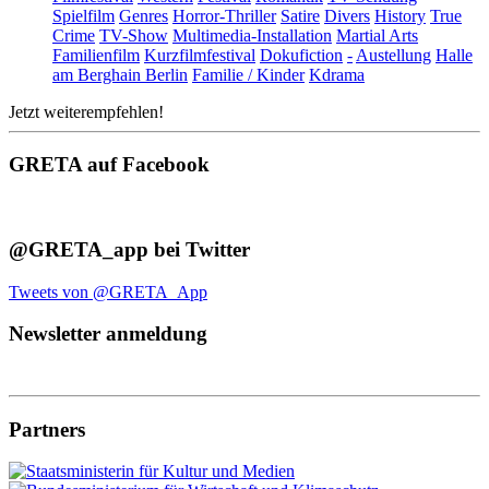
Spielfilm
Genres
Horror-Thriller
Satire
Divers
History
True
Crime
TV-Show
Multimedia-Installation
Martial Arts
Familienfilm
Kurzfilmfestival
Dokufiction
-
Austellung
Halle
am Berghain Berlin
Familie / Kinder
Kdrama
Jetzt weiterempfehlen!
GRETA auf Facebook
@GRETA_app bei Twitter
Tweets von @GRETA_App
Newsletter anmeldung
Partners