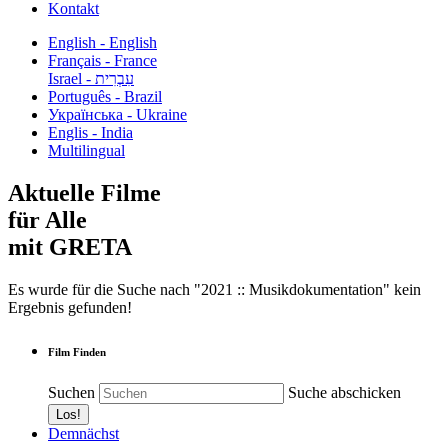
Kontakt
English - English
Français - France
עִבְרִית - Israel
Português - Brazil
Українська - Ukraine
Englis - India
Multilingual
Aktuelle Filme
für Alle
mit GRETA
Es wurde für die Suche nach "2021 :: Musikdokumentation" kein
Ergebnis gefunden!
Film Finden
Suchen
Suche abschicken
Demnächst