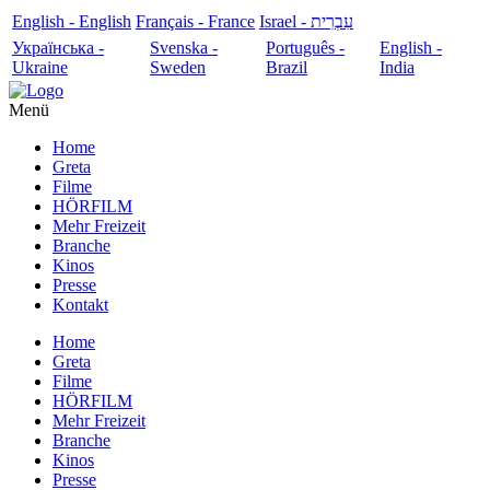
English - English
Français - France
עִבְרִית - Israel
Українська -
Svenska -
Português -
English -
Ukraine
Sweden
Brazil
India
Menü
Home
Greta
Filme
HÖRFILM
Mehr Freizeit
Branche
Kinos
Presse
Kontakt
Home
Greta
Filme
HÖRFILM
Mehr Freizeit
Branche
Kinos
Presse