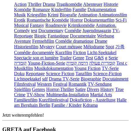
Action
Thriller
Drama
Tragikomödie
Abenteuer
Historie
Komödie
Romanze
Kinderfilm
Familie
Dokumentation
Musik
Kriegsfilm
Krimi
Biografie
Animation
Animationsfilm
Erotik
Romantische Komödie
Horror
Dokumentarfilm
Sci-Fi
Musical
Fantasy
Roadmovie
Krimikomödie
Animation.
Comedy
test
Documentary
Comédie
Jugendmagazin
TV-
Reportage
Biopic
Fantastique
Documentaire
Werbung
Aventure
Fernsehfilm
Comédie dramatique
Drame
Historienfilm
Mystery
Court métrage
Mélodrame
Spot
가족
Comédie documentée
Kurzfilm
Fiction
Licht-Spektakel
Spectacle son et lumière
Trailer
Genre
Test
G&S
g
Serie
קומדיה
Young-Fiction-Serie
דרמה קומית
קומדיית פעולה
Test c
Musikfilm
Musikdokumentation
Young Fiction
TV-Serie
Doku
Reportage
Science Fiction
Tanzfilm
Science-Fiction
Lichtspektakel
sdf
Drama TV-Serie
Biographie
Docutainment
Filmfestival
Western
Festival
Romantik
TV-Sendung
Spielfilm
Genres
Horror-Thriller
Satire
Divers
History
True
Crime
TV-Show
Multimedia-Installation
Martial Arts
Familienfilm
Kurzfilmfestival
Dokufiction
-
Austellung
Halle
am Berghain Berlin
Familie / Kinder
Kdrama
Jetzt weiterempfehlen!
GRETA auf Facebook