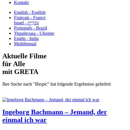
Kontakt
English - English
Français - France
עִבְרִית - Israel
Português - Brazil
Українська - Ukraine
Englis - India
Multilingual
Aktuelle Filme
für Alle
mit GRETA
Ihre Suche nach "Biopic" hat folgende Ergebnisse geliefert:
Ingeborg Bachmann – Jemand, der
einmal ich war