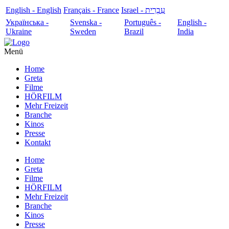
English - English
Français - France
עִבְרִית - Israel
Українська -
Svenska -
Português -
English -
Ukraine
Sweden
Brazil
India
Menü
Home
Greta
Filme
HÖRFILM
Mehr Freizeit
Branche
Kinos
Presse
Kontakt
Home
Greta
Filme
HÖRFILM
Mehr Freizeit
Branche
Kinos
Presse