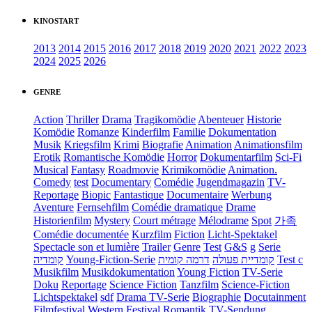
KINOSTART
2013
2014
2015
2016
2017
2018
2019
2020
2021
2022
2023
2024
2025
2026
GENRE
Action
Thriller
Drama
Tragikomödie
Abenteuer
Historie
Komödie
Romanze
Kinderfilm
Familie
Dokumentation
Musik
Kriegsfilm
Krimi
Biografie
Animation
Animationsfilm
Erotik
Romantische Komödie
Horror
Dokumentarfilm
Sci-Fi
Musical
Fantasy
Roadmovie
Krimikomödie
Animation.
Comedy
test
Documentary
Comédie
Jugendmagazin
TV-
Reportage
Biopic
Fantastique
Documentaire
Werbung
Aventure
Fernsehfilm
Comédie dramatique
Drame
Historienfilm
Mystery
Court métrage
Mélodrame
Spot
가족
Comédie documentée
Kurzfilm
Fiction
Licht-Spektakel
Spectacle son et lumière
Trailer
Genre
Test
G&S
g
Serie
קומדיה
Young-Fiction-Serie
דרמה קומית
קומדיית פעולה
Test c
Musikfilm
Musikdokumentation
Young Fiction
TV-Serie
Doku
Reportage
Science Fiction
Tanzfilm
Science-Fiction
Lichtspektakel
sdf
Drama TV-Serie
Biographie
Docutainment
Filmfestival
Western
Festival
Romantik
TV-Sendung