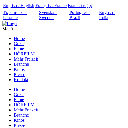
English - English
Français - France
עִבְרִית - Israel
Українська -
Svenska -
Português -
English -
Ukraine
Sweden
Brazil
India
Menü
Home
Greta
Filme
HÖRFILM
Mehr Freizeit
Branche
Kinos
Presse
Kontakt
Home
Greta
Filme
HÖRFILM
Mehr Freizeit
Branche
Kinos
Presse