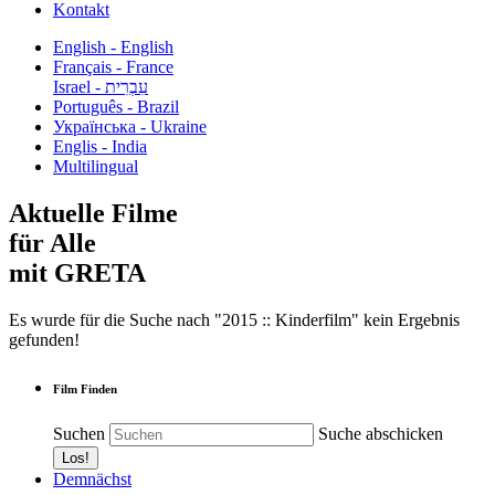
Kontakt
English - English
Français - France
עִבְרִית - Israel
Português - Brazil
Українська - Ukraine
Englis - India
Multilingual
Aktuelle Filme
für Alle
mit GRETA
Es wurde für die Suche nach "2015 :: Kinderfilm" kein Ergebnis
gefunden!
Film Finden
Suchen
Suche abschicken
Demnächst