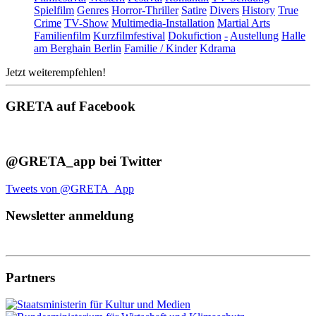
Spielfilm
Genres
Horror-Thriller
Satire
Divers
History
True
Crime
TV-Show
Multimedia-Installation
Martial Arts
Familienfilm
Kurzfilmfestival
Dokufiction
-
Austellung
Halle
am Berghain Berlin
Familie / Kinder
Kdrama
Jetzt weiterempfehlen!
GRETA auf Facebook
@GRETA_app bei Twitter
Tweets von @GRETA_App
Newsletter anmeldung
Partners