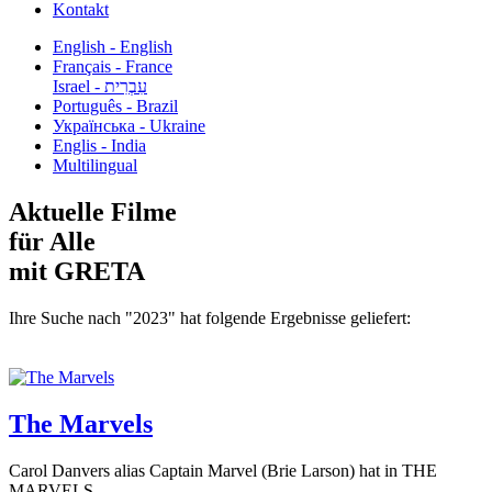
Kontakt
English - English
Français - France
עִבְרִית - Israel
Português - Brazil
Українська - Ukraine
Englis - India
Multilingual
Aktuelle Filme
für Alle
mit GRETA
Ihre Suche nach "2023" hat folgende Ergebnisse geliefert:
The Marvels
Carol Danvers alias Captain Marvel (Brie Larson) hat in THE
MARVELS...