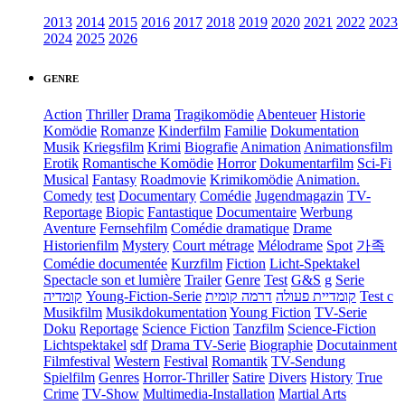
2013
2014
2015
2016
2017
2018
2019
2020
2021
2022
2023
2024
2025
2026
GENRE
Action
Thriller
Drama
Tragikomödie
Abenteuer
Historie
Komödie
Romanze
Kinderfilm
Familie
Dokumentation
Musik
Kriegsfilm
Krimi
Biografie
Animation
Animationsfilm
Erotik
Romantische Komödie
Horror
Dokumentarfilm
Sci-Fi
Musical
Fantasy
Roadmovie
Krimikomödie
Animation.
Comedy
test
Documentary
Comédie
Jugendmagazin
TV-
Reportage
Biopic
Fantastique
Documentaire
Werbung
Aventure
Fernsehfilm
Comédie dramatique
Drame
Historienfilm
Mystery
Court métrage
Mélodrame
Spot
가족
Comédie documentée
Kurzfilm
Fiction
Licht-Spektakel
Spectacle son et lumière
Trailer
Genre
Test
G&S
g
Serie
קומדיה
Young-Fiction-Serie
דרמה קומית
קומדיית פעולה
Test c
Musikfilm
Musikdokumentation
Young Fiction
TV-Serie
Doku
Reportage
Science Fiction
Tanzfilm
Science-Fiction
Lichtspektakel
sdf
Drama TV-Serie
Biographie
Docutainment
Filmfestival
Western
Festival
Romantik
TV-Sendung
Spielfilm
Genres
Horror-Thriller
Satire
Divers
History
True
Crime
TV-Show
Multimedia-Installation
Martial Arts