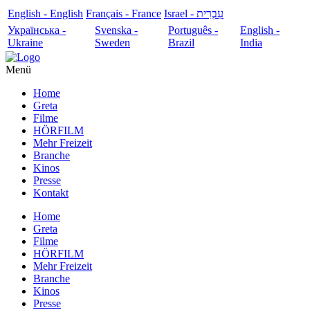
English - English
Français - France
עִבְרִית - Israel
Українська -
Svenska -
Português -
English -
Ukraine
Sweden
Brazil
India
Menü
Home
Greta
Filme
HÖRFILM
Mehr Freizeit
Branche
Kinos
Presse
Kontakt
Home
Greta
Filme
HÖRFILM
Mehr Freizeit
Branche
Kinos
Presse