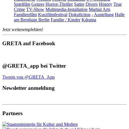
Spielfilm
Genres
Horror-Thriller
Satire
Divers
History
True
Crime
TV-Show
Multimedia-Installation
Martial Arts
Familienfilm
Kurzfilmfestival
Dokufiction
-
Austellung
Halle
am Berghain Berlin
Familie / Kinder
Kdrama
Jetzt weiterempfehlen!
GRETA auf Facebook
@GRETA_app bei Twitter
Tweets von @GRETA_App
Newsletter anmeldung
Partners