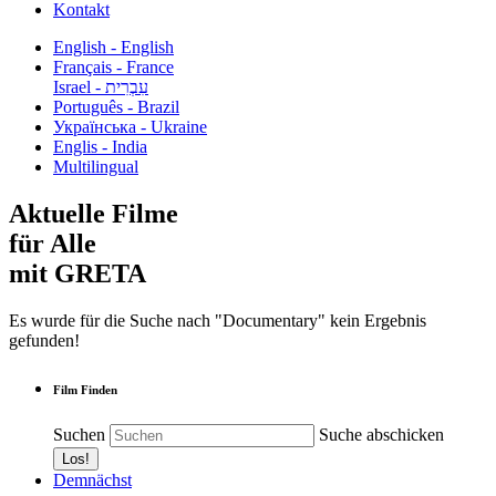
Kontakt
English - English
Français - France
עִבְרִית - Israel
Português - Brazil
Українська - Ukraine
Englis - India
Multilingual
Aktuelle Filme
für Alle
mit GRETA
Es wurde für die Suche nach "Documentary" kein Ergebnis
gefunden!
Film Finden
Suchen
Suche abschicken
Demnächst