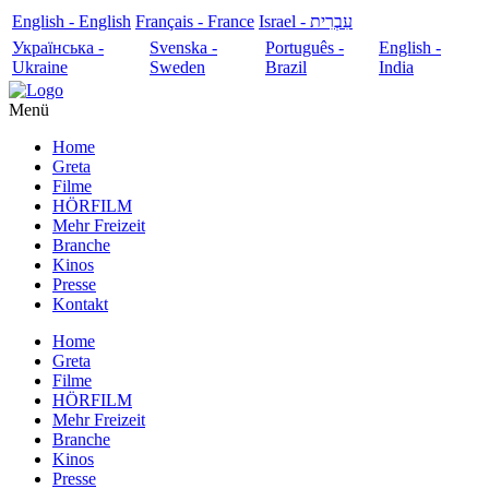
English - English
Français - France
עִבְרִית - Israel
Українська -
Svenska -
Português -
English -
Ukraine
Sweden
Brazil
India
Menü
Home
Greta
Filme
HÖRFILM
Mehr Freizeit
Branche
Kinos
Presse
Kontakt
Home
Greta
Filme
HÖRFILM
Mehr Freizeit
Branche
Kinos
Presse