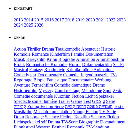
KINOSTART
2013
2014
2015
2016
2017
2018
2019
2020
2021
2022
2023
2024
2025
2026
GENRE
Action
Thriller
Drama
Tragikomödie
Abenteuer
Historie
Komödie
Romanze
Kinderfilm
Familie
Dokumentation
Musik
Kriegsfilm
Krimi
Biografie
Animation
Animationsfilm
Erotik
Romantische Komödie
Horror
Dokumentarfilm
Sci-Fi
Musical
Fantasy
Roadmovie
Krimikomödie
Animation.
Comedy
test
Documentary
Comédie
Jugendmagazin
TV-
Reportage
Biopic
Fantastique
Documentaire
Werbung
Aventure
Fernsehfilm
Comédie dramatique
Drame
Historienfilm
Mystery
Court métrage
Mélodrame
Spot
가족
Comédie documentée
Kurzfilm
Fiction
Licht-Spektakel
Spectacle son et lumière
Trailer
Genre
Test
G&S
g
Serie
קומדיה
Young-Fiction-Serie
דרמה קומית
קומדיית פעולה
Test c
Musikfilm
Musikdokumentation
Young Fiction
TV-Serie
Doku
Reportage
Science Fiction
Tanzfilm
Science-Fiction
Lichtspektakel
sdf
Drama TV-Serie
Biographie
Docutainment
Filmfestival
Western
Festival
Romantik
TV-Sendung