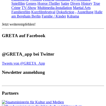
Spielfilm
Genres
Horror-Thriller
Satire
Divers
History
True
Crime
TV-Show
Multimedia-Installation
Martial Arts
Familienfilm
Kurzfilmfestival
Dokufiction
-
Austellung
Halle
am Berghain Berlin
Familie / Kinder
Kdrama
Jetzt weiterempfehlen!
GRETA auf Facebook
@GRETA_app bei Twitter
Tweets von @GRETA_App
Newsletter anmeldung
Partners