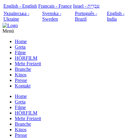
English - English
Français - France
עִבְרִית - Israel
Українська -
Svenska -
Português -
English -
Ukraine
Sweden
Brazil
India
Menü
Home
Greta
Filme
HÖRFILM
Mehr Freizeit
Branche
Kinos
Presse
Kontakt
Home
Greta
Filme
HÖRFILM
Mehr Freizeit
Branche
Kinos
Presse