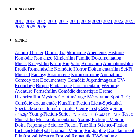
KINOSTART
2013
2014
2015
2016
2017
2018
2019
2020
2021
2022
2023
2024
2025
2026
GENRE
Action
Thriller
Drama
Tragikomödie
Abenteuer
Historie
Komödie
Romanze
Kinderfilm
Familie
Dokumentation
Musik
Kriegsfilm
Krimi
Biografie
Animation
Animationsfilm
Erotik
Romantische Komödie
Horror
Dokumentarfilm
Sci-Fi
Musical
Fantasy
Roadmovie
Krimikomödie
Animation.
Comedy
test
Documentary
Comédie
Jugendmagazin
TV-
Reportage
Biopic
Fantastique
Documentaire
Werbung
Aventure
Fernsehfilm
Comédie dramatique
Drame
Historienfilm
Mystery
Court métrage
Mélodrame
Spot
가족
Comédie documentée
Kurzfilm
Fiction
Licht-Spektakel
Spectacle son et lumière
Trailer
Genre
Test
G&S
g
Serie
קומדיה
Young-Fiction-Serie
דרמה קומית
קומדיית פעולה
Test c
Musikfilm
Musikdokumentation
Young Fiction
TV-Serie
Doku
Reportage
Science Fiction
Tanzfilm
Science-Fiction
Lichtspektakel
sdf
Drama TV-Serie
Biographie
Docutainment
Filmfestival
Western
Festival
Romantik
TV-Sendung