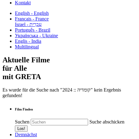
Kontakt
English - English
Français - France
עִבְרִית - Israel
Português - Brazil
Українська - Ukraine
Englis - India
Multilingual
Aktuelle Filme
für Alle
mit GRETA
Es wurde für die Suche nach "2024 :: קומדיה" kein Ergebnis
gefunden!
Film Finden
Suchen
Suche abschicken
Demnächst