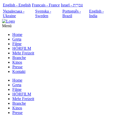
English - English
Français - France
עִבְרִית - Israel
Українська -
Svenska -
Português -
English -
Ukraine
Sweden
Brazil
India
Menü
Home
Greta
Filme
HÖRFILM
Mehr Freizeit
Branche
Kinos
Presse
Kontakt
Home
Greta
Filme
HÖRFILM
Mehr Freizeit
Branche
Kinos
Presse