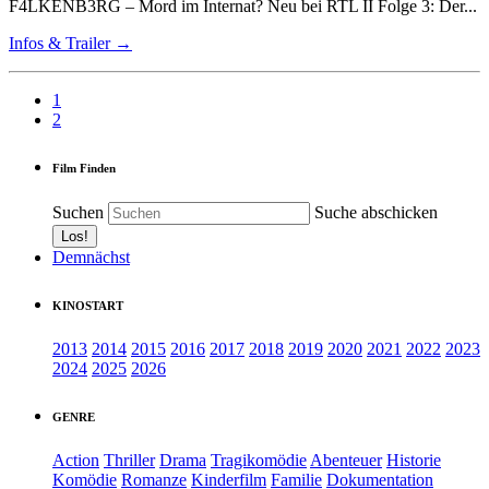
F4LKENB3RG – Mord im Internat? Neu bei RTL II Folge 3: Der...
Infos & Trailer →
1
2
Film Finden
Suchen
Suche abschicken
Demnächst
KINOSTART
2013
2014
2015
2016
2017
2018
2019
2020
2021
2022
2023
2024
2025
2026
GENRE
Action
Thriller
Drama
Tragikomödie
Abenteuer
Historie
Komödie
Romanze
Kinderfilm
Familie
Dokumentation