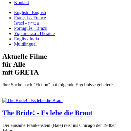
Kontakt
English - English
Français - France
עִבְרִית - Israel
Português - Brazil
Українська - Ukraine
Englis - India
Multilingual
Aktuelle Filme
für Alle
mit GRETA
Ihre Suche nach "Fiction" hat folgende Ergebnisse geliefert:
The Bride! - Es lebe die Braut
Der einsame Frankenstein (Bale) reist ins Chicago der 1930er-
Jahre,...