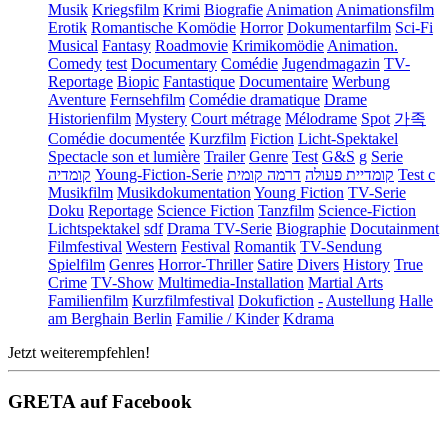
Musik
Kriegsfilm
Krimi
Biografie
Animation
Animationsfilm
Erotik
Romantische Komödie
Horror
Dokumentarfilm
Sci-Fi
Musical
Fantasy
Roadmovie
Krimikomödie
Animation.
Comedy
test
Documentary
Comédie
Jugendmagazin
TV-
Reportage
Biopic
Fantastique
Documentaire
Werbung
Aventure
Fernsehfilm
Comédie dramatique
Drame
Historienfilm
Mystery
Court métrage
Mélodrame
Spot
가족
Comédie documentée
Kurzfilm
Fiction
Licht-Spektakel
Spectacle son et lumière
Trailer
Genre
Test
G&S
g
Serie
קומדיה
Young-Fiction-Serie
דרמה קומית
קומדיית פעולה
Test c
Musikfilm
Musikdokumentation
Young Fiction
TV-Serie
Doku
Reportage
Science Fiction
Tanzfilm
Science-Fiction
Lichtspektakel
sdf
Drama TV-Serie
Biographie
Docutainment
Filmfestival
Western
Festival
Romantik
TV-Sendung
Spielfilm
Genres
Horror-Thriller
Satire
Divers
History
True
Crime
TV-Show
Multimedia-Installation
Martial Arts
Familienfilm
Kurzfilmfestival
Dokufiction
-
Austellung
Halle
am Berghain Berlin
Familie / Kinder
Kdrama
Jetzt weiterempfehlen!
GRETA auf Facebook