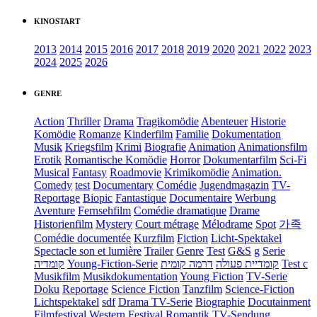
KINOSTART
2013
2014
2015
2016
2017
2018
2019
2020
2021
2022
2023
2024
2025
2026
GENRE
Action
Thriller
Drama
Tragikomödie
Abenteuer
Historie
Komödie
Romanze
Kinderfilm
Familie
Dokumentation
Musik
Kriegsfilm
Krimi
Biografie
Animation
Animationsfilm
Erotik
Romantische Komödie
Horror
Dokumentarfilm
Sci-Fi
Musical
Fantasy
Roadmovie
Krimikomödie
Animation.
Comedy
test
Documentary
Comédie
Jugendmagazin
TV-
Reportage
Biopic
Fantastique
Documentaire
Werbung
Aventure
Fernsehfilm
Comédie dramatique
Drame
Historienfilm
Mystery
Court métrage
Mélodrame
Spot
가족
Comédie documentée
Kurzfilm
Fiction
Licht-Spektakel
Spectacle son et lumière
Trailer
Genre
Test
G&S
g
Serie
קומדיה
Young-Fiction-Serie
דרמה קומית
קומדיית פעולה
Test c
Musikfilm
Musikdokumentation
Young Fiction
TV-Serie
Doku
Reportage
Science Fiction
Tanzfilm
Science-Fiction
Lichtspektakel
sdf
Drama TV-Serie
Biographie
Docutainment
Filmfestival
Western
Festival
Romantik
TV-Sendung