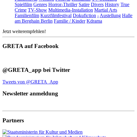
Spielfilm
Genres
Horror-Thriller
Satire
Divers
History
True
Crime
TV-Show
Multimedia-Installation
Martial Arts
Familienfilm
Kurzfilmfestival
Dokufiction
-
Austellung
Halle
am Berghain Berlin
Familie / Kinder
Kdrama
Jetzt weiterempfehlen!
GRETA auf Facebook
@GRETA_app bei Twitter
Tweets von @GRETA_App
Newsletter anmeldung
Partners