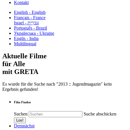
Kontakt
English - English
Français - France
עִבְרִית - Israel
Português - Brazil
Українська - Ukraine
Englis - India
Multilingual
Aktuelle Filme
für Alle
mit GRETA
Es wurde für die Suche nach "2013 :: Jugendmagazin" kein
Ergebnis gefunden!
Film Finden
Suchen
Suche abschicken
Demnächst