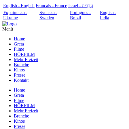
English - English
Français - France
עִבְרִית - Israel
Українська -
Svenska -
Português -
English -
Ukraine
Sweden
Brazil
India
Menü
Home
Greta
Filme
HÖRFILM
Mehr Freizeit
Branche
Kinos
Presse
Kontakt
Home
Greta
Filme
HÖRFILM
Mehr Freizeit
Branche
Kinos
Presse