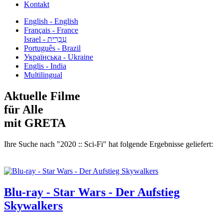
Kontakt
English - English
Français - France
עִבְרִית - Israel
Português - Brazil
Українська - Ukraine
Englis - India
Multilingual
Aktuelle Filme
für Alle
mit GRETA
Ihre Suche nach "2020 :: Sci-Fi" hat folgende Ergebnisse geliefert:
Blu-ray - Star Wars - Der Aufstieg
Skywalkers