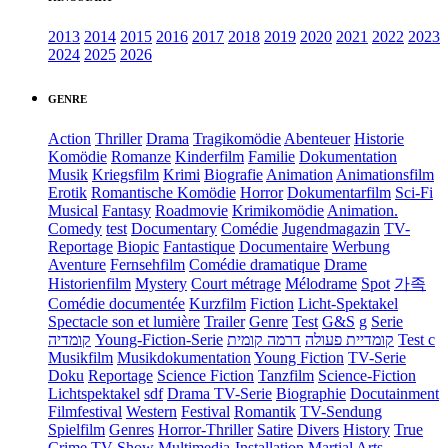
2013
2014
2015
2016
2017
2018
2019
2020
2021
2022
2023
2024
2025
2026
GENRE
Action
Thriller
Drama
Tragikomödie
Abenteuer
Historie
Komödie
Romanze
Kinderfilm
Familie
Dokumentation
Musik
Kriegsfilm
Krimi
Biografie
Animation
Animationsfilm
Erotik
Romantische Komödie
Horror
Dokumentarfilm
Sci-Fi
Musical
Fantasy
Roadmovie
Krimikomödie
Animation.
Comedy
test
Documentary
Comédie
Jugendmagazin
TV-
Reportage
Biopic
Fantastique
Documentaire
Werbung
Aventure
Fernsehfilm
Comédie dramatique
Drame
Historienfilm
Mystery
Court métrage
Mélodrame
Spot
가족
Comédie documentée
Kurzfilm
Fiction
Licht-Spektakel
Spectacle son et lumière
Trailer
Genre
Test
G&S
g
Serie
קומדיה
Young-Fiction-Serie
דרמה קומית
קומדיית פעולה
Test c
Musikfilm
Musikdokumentation
Young Fiction
TV-Serie
Doku
Reportage
Science Fiction
Tanzfilm
Science-Fiction
Lichtspektakel
sdf
Drama TV-Serie
Biographie
Docutainment
Filmfestival
Western
Festival
Romantik
TV-Sendung
Spielfilm
Genres
Horror-Thriller
Satire
Divers
History
True
Crime
TV-Show
Multimedia-Installation
Martial Arts