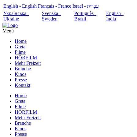
English - English
Français - France
עִבְרִית - Israel
Українська -
Svenska -
Português -
English -
Ukraine
Sweden
Brazil
India
Menü
Home
Greta
Filme
HÖRFILM
Mehr Freizeit
Branche
Kinos
Presse
Kontakt
Home
Greta
Filme
HÖRFILM
Mehr Freizeit
Branche
Kinos
Presse