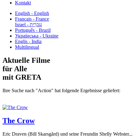
Kontakt
English - English
Français - France
עִבְרִית - Israel
Português - Brazil
Українська - Ukraine
Englis - India
Multilingual
Aktuelle Filme
für Alle
mit GRETA
Ihre Suche nach "Action" hat folgende Ergebnisse geliefert:
The Crow
Eric Draven (Bill Skarsgård) und seine Freundin Shelly Webster...