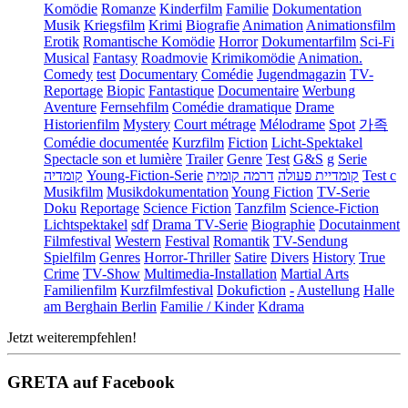
Komödie
Romanze
Kinderfilm
Familie
Dokumentation
Musik
Kriegsfilm
Krimi
Biografie
Animation
Animationsfilm
Erotik
Romantische Komödie
Horror
Dokumentarfilm
Sci-Fi
Musical
Fantasy
Roadmovie
Krimikomödie
Animation.
Comedy
test
Documentary
Comédie
Jugendmagazin
TV-
Reportage
Biopic
Fantastique
Documentaire
Werbung
Aventure
Fernsehfilm
Comédie dramatique
Drame
Historienfilm
Mystery
Court métrage
Mélodrame
Spot
가족
Comédie documentée
Kurzfilm
Fiction
Licht-Spektakel
Spectacle son et lumière
Trailer
Genre
Test
G&S
g
Serie
קומדיה
Young-Fiction-Serie
דרמה קומית
קומדיית פעולה
Test c
Musikfilm
Musikdokumentation
Young Fiction
TV-Serie
Doku
Reportage
Science Fiction
Tanzfilm
Science-Fiction
Lichtspektakel
sdf
Drama TV-Serie
Biographie
Docutainment
Filmfestival
Western
Festival
Romantik
TV-Sendung
Spielfilm
Genres
Horror-Thriller
Satire
Divers
History
True
Crime
TV-Show
Multimedia-Installation
Martial Arts
Familienfilm
Kurzfilmfestival
Dokufiction
-
Austellung
Halle
am Berghain Berlin
Familie / Kinder
Kdrama
Jetzt weiterempfehlen!
GRETA auf Facebook