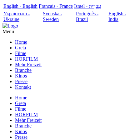
English - English
Français - France
עִבְרִית - Israel
Українська -
Svenska -
Português -
English -
Ukraine
Sweden
Brazil
India
Menü
Home
Greta
Filme
HÖRFILM
Mehr Freizeit
Branche
Kinos
Presse
Kontakt
Home
Greta
Filme
HÖRFILM
Mehr Freizeit
Branche
Kinos
Presse