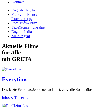
Kontakt
English - English
Français - France
עִבְרִית - Israel
Português - Brazil
Українська - Ukraine
Englis - India
Multilingual
Aktuelle Filme
für Alle
mit GRETA
Everytime
Das letzte Foto, das Jessie gemacht hat, zeigt die Sonne über...
Infos & Trailer →