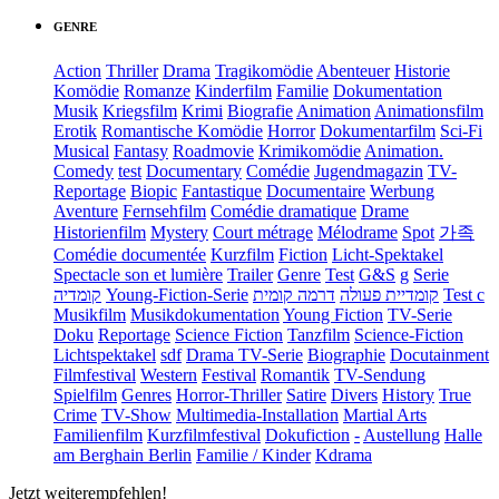
GENRE
Action
Thriller
Drama
Tragikomödie
Abenteuer
Historie
Komödie
Romanze
Kinderfilm
Familie
Dokumentation
Musik
Kriegsfilm
Krimi
Biografie
Animation
Animationsfilm
Erotik
Romantische Komödie
Horror
Dokumentarfilm
Sci-Fi
Musical
Fantasy
Roadmovie
Krimikomödie
Animation.
Comedy
test
Documentary
Comédie
Jugendmagazin
TV-
Reportage
Biopic
Fantastique
Documentaire
Werbung
Aventure
Fernsehfilm
Comédie dramatique
Drame
Historienfilm
Mystery
Court métrage
Mélodrame
Spot
가족
Comédie documentée
Kurzfilm
Fiction
Licht-Spektakel
Spectacle son et lumière
Trailer
Genre
Test
G&S
g
Serie
קומדיה
Young-Fiction-Serie
דרמה קומית
קומדיית פעולה
Test c
Musikfilm
Musikdokumentation
Young Fiction
TV-Serie
Doku
Reportage
Science Fiction
Tanzfilm
Science-Fiction
Lichtspektakel
sdf
Drama TV-Serie
Biographie
Docutainment
Filmfestival
Western
Festival
Romantik
TV-Sendung
Spielfilm
Genres
Horror-Thriller
Satire
Divers
History
True
Crime
TV-Show
Multimedia-Installation
Martial Arts
Familienfilm
Kurzfilmfestival
Dokufiction
-
Austellung
Halle
am Berghain Berlin
Familie / Kinder
Kdrama
Jetzt weiterempfehlen!