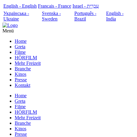
English - English
Français - France
עִבְרִית - Israel
Українська -
Svenska -
Português -
English -
Ukraine
Sweden
Brazil
India
Menü
Home
Greta
Filme
HÖRFILM
Mehr Freizeit
Branche
Kinos
Presse
Kontakt
Home
Greta
Filme
HÖRFILM
Mehr Freizeit
Branche
Kinos
Presse