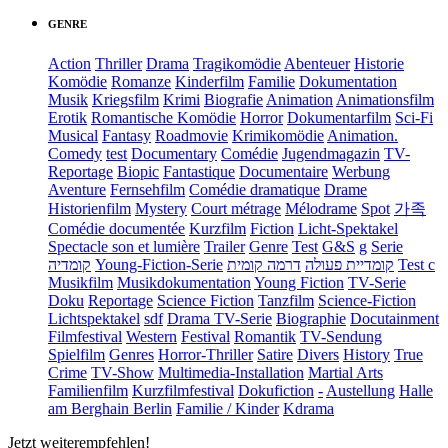
GENRE
Action
Thriller
Drama
Tragikomödie
Abenteuer
Historie
Komödie
Romanze
Kinderfilm
Familie
Dokumentation
Musik
Kriegsfilm
Krimi
Biografie
Animation
Animationsfilm
Erotik
Romantische Komödie
Horror
Dokumentarfilm
Sci-Fi
Musical
Fantasy
Roadmovie
Krimikomödie
Animation.
Comedy
test
Documentary
Comédie
Jugendmagazin
TV-
Reportage
Biopic
Fantastique
Documentaire
Werbung
Aventure
Fernsehfilm
Comédie dramatique
Drame
Historienfilm
Mystery
Court métrage
Mélodrame
Spot
가족
Comédie documentée
Kurzfilm
Fiction
Licht-Spektakel
Spectacle son et lumière
Trailer
Genre
Test
G&S
g
Serie
קומדיה
Young-Fiction-Serie
דרמה קומית
קומדיית פעולה
Test c
Musikfilm
Musikdokumentation
Young Fiction
TV-Serie
Doku
Reportage
Science Fiction
Tanzfilm
Science-Fiction
Lichtspektakel
sdf
Drama TV-Serie
Biographie
Docutainment
Filmfestival
Western
Festival
Romantik
TV-Sendung
Spielfilm
Genres
Horror-Thriller
Satire
Divers
History
True
Crime
TV-Show
Multimedia-Installation
Martial Arts
Familienfilm
Kurzfilmfestival
Dokufiction
-
Austellung
Halle
am Berghain Berlin
Familie / Kinder
Kdrama
Jetzt weiterempfehlen!