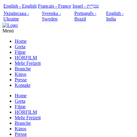
English - English
Français - France
עִבְרִית - Israel
Українська -
Svenska -
Português -
English -
Ukraine
Sweden
Brazil
India
Menü
Home
Greta
Filme
HÖRFILM
Mehr Freizeit
Branche
Kinos
Presse
Kontakt
Home
Greta
Filme
HÖRFILM
Mehr Freizeit
Branche
Kinos
Presse