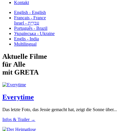
Kontakt
English - English
Français - France
עִבְרִית - Israel
Português - Brazil
Українська - Ukraine
Englis - India
Multilingual
Aktuelle Filme
für Alle
mit GRETA
Everytime
Das letzte Foto, das Jessie gemacht hat, zeigt die Sonne über...
Infos & Trailer →