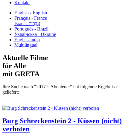
Kontakt
English - English
Français - France
עִבְרִית - Israel
Português - Brazil
Українська - Ukraine
Englis - India
Multilingual
Aktuelle Filme
für Alle
mit GRETA
Ihre Suche nach "2017 :: Abenteuer" hat folgende Ergebnisse
geliefert:
Burg Schreckenstein 2 - Küssen (nicht)
verboten