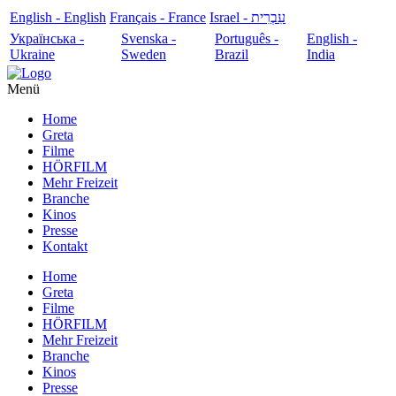
English - English
Français - France
עִבְרִית - Israel
Українська -
Svenska -
Português -
English -
Ukraine
Sweden
Brazil
India
Menü
Home
Greta
Filme
HÖRFILM
Mehr Freizeit
Branche
Kinos
Presse
Kontakt
Home
Greta
Filme
HÖRFILM
Mehr Freizeit
Branche
Kinos
Presse