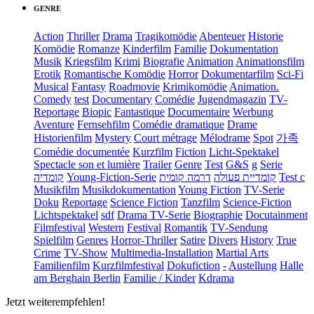
GENRE
Action
Thriller
Drama
Tragikomödie
Abenteuer
Historie
Komödie
Romanze
Kinderfilm
Familie
Dokumentation
Musik
Kriegsfilm
Krimi
Biografie
Animation
Animationsfilm
Erotik
Romantische Komödie
Horror
Dokumentarfilm
Sci-Fi
Musical
Fantasy
Roadmovie
Krimikomödie
Animation.
Comedy
test
Documentary
Comédie
Jugendmagazin
TV-
Reportage
Biopic
Fantastique
Documentaire
Werbung
Aventure
Fernsehfilm
Comédie dramatique
Drame
Historienfilm
Mystery
Court métrage
Mélodrame
Spot
가족
Comédie documentée
Kurzfilm
Fiction
Licht-Spektakel
Spectacle son et lumière
Trailer
Genre
Test
G&S
g
Serie
קומדיה
Young-Fiction-Serie
דרמה קומית
קומדיית פעולה
Test c
Musikfilm
Musikdokumentation
Young Fiction
TV-Serie
Doku
Reportage
Science Fiction
Tanzfilm
Science-Fiction
Lichtspektakel
sdf
Drama TV-Serie
Biographie
Docutainment
Filmfestival
Western
Festival
Romantik
TV-Sendung
Spielfilm
Genres
Horror-Thriller
Satire
Divers
History
True
Crime
TV-Show
Multimedia-Installation
Martial Arts
Familienfilm
Kurzfilmfestival
Dokufiction
-
Austellung
Halle
am Berghain Berlin
Familie / Kinder
Kdrama
Jetzt weiterempfehlen!