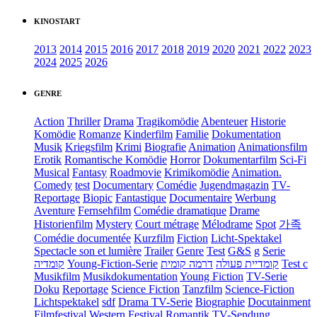
KINOSTART
2013
2014
2015
2016
2017
2018
2019
2020
2021
2022
2023
2024
2025
2026
GENRE
Action
Thriller
Drama
Tragikomödie
Abenteuer
Historie
Komödie
Romanze
Kinderfilm
Familie
Dokumentation
Musik
Kriegsfilm
Krimi
Biografie
Animation
Animationsfilm
Erotik
Romantische Komödie
Horror
Dokumentarfilm
Sci-Fi
Musical
Fantasy
Roadmovie
Krimikomödie
Animation.
Comedy
test
Documentary
Comédie
Jugendmagazin
TV-
Reportage
Biopic
Fantastique
Documentaire
Werbung
Aventure
Fernsehfilm
Comédie dramatique
Drame
Historienfilm
Mystery
Court métrage
Mélodrame
Spot
가족
Comédie documentée
Kurzfilm
Fiction
Licht-Spektakel
Spectacle son et lumière
Trailer
Genre
Test
G&S
g
Serie
קומדיה
Young-Fiction-Serie
דרמה קומית
קומדיית פעולה
Test c
Musikfilm
Musikdokumentation
Young Fiction
TV-Serie
Doku
Reportage
Science Fiction
Tanzfilm
Science-Fiction
Lichtspektakel
sdf
Drama TV-Serie
Biographie
Docutainment
Filmfestival
Western
Festival
Romantik
TV-Sendung