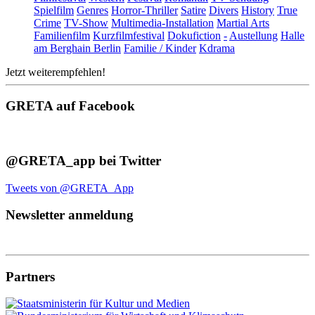
Spielfilm
Genres
Horror-Thriller
Satire
Divers
History
True
Crime
TV-Show
Multimedia-Installation
Martial Arts
Familienfilm
Kurzfilmfestival
Dokufiction
-
Austellung
Halle
am Berghain Berlin
Familie / Kinder
Kdrama
Jetzt weiterempfehlen!
GRETA auf Facebook
@GRETA_app bei Twitter
Tweets von @GRETA_App
Newsletter anmeldung
Partners