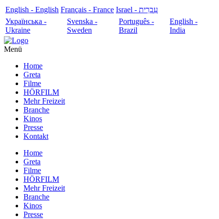
English - English
Français - France
עִבְרִית - Israel
Українська -
Svenska -
Português -
English -
Ukraine
Sweden
Brazil
India
Menü
Home
Greta
Filme
HÖRFILM
Mehr Freizeit
Branche
Kinos
Presse
Kontakt
Home
Greta
Filme
HÖRFILM
Mehr Freizeit
Branche
Kinos
Presse