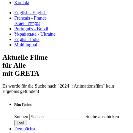
Kontakt
English - English
Français - France
עִבְרִית - Israel
Português - Brazil
Українська - Ukraine
Englis - India
Multilingual
Aktuelle Filme
für Alle
mit GRETA
Es wurde für die Suche nach "2024 :: Animationsfilm" kein
Ergebnis gefunden!
Film Finden
Suchen
Suche abschicken
Demnächst