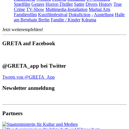
Spielfilm
Genres
Horror-Thriller
Satire
Divers
History
True
Crime
TV-Show
Multimedia-Installation
Martial Arts
Familienfilm
Kurzfilmfestival
Dokufiction
-
Austellung
Halle
am Berghain Berlin
Familie / Kinder
Kdrama
Jetzt weiterempfehlen!
GRETA auf Facebook
@GRETA_app bei Twitter
Tweets von @GRETA_App
Newsletter anmeldung
Partners