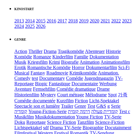
KINOSTART
2013
2014
2015
2016
2017
2018
2019
2020
2021
2022
2023
2024
2025
2026
GENRE
Action
Thriller
Drama
Tragikomödie
Abenteuer
Historie
Komödie
Romanze
Kinderfilm
Familie
Dokumentation
Musik
Kriegsfilm
Krimi
Biografie
Animation
Animationsfilm
Erotik
Romantische Komödie
Horror
Dokumentarfilm
Sci-Fi
Musical
Fantasy
Roadmovie
Krimikomödie
Animation.
Comedy
test
Documentary
Comédie
Jugendmagazin
TV-
Reportage
Biopic
Fantastique
Documentaire
Werbung
Aventure
Fernsehfilm
Comédie dramatique
Drame
Historienfilm
Mystery
Court métrage
Mélodrame
Spot
가족
Comédie documentée
Kurzfilm
Fiction
Licht-Spektakel
Spectacle son et lumière
Trailer
Genre
Test
G&S
g
Serie
קומדיה
Young-Fiction-Serie
דרמה קומית
קומדיית פעולה
Test c
Musikfilm
Musikdokumentation
Young Fiction
TV-Serie
Doku
Reportage
Science Fiction
Tanzfilm
Science-Fiction
Lichtspektakel
sdf
Drama TV-Serie
Biographie
Docutainment
Filmfestival
Western
Festival
Romantik
TV-Sendung