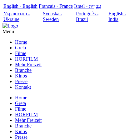
English - English
Français - France
עִבְרִית - Israel
Українська -
Svenska -
Português -
English -
Ukraine
Sweden
Brazil
India
Menü
Home
Greta
Filme
HÖRFILM
Mehr Freizeit
Branche
Kinos
Presse
Kontakt
Home
Greta
Filme
HÖRFILM
Mehr Freizeit
Branche
Kinos
Presse