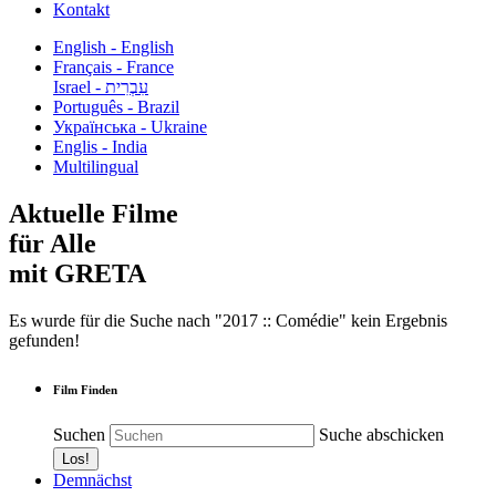
Kontakt
English - English
Français - France
עִבְרִית - Israel
Português - Brazil
Українська - Ukraine
Englis - India
Multilingual
Aktuelle Filme
für Alle
mit GRETA
Es wurde für die Suche nach "2017 :: Comédie" kein Ergebnis
gefunden!
Film Finden
Suchen
Suche abschicken
Demnächst