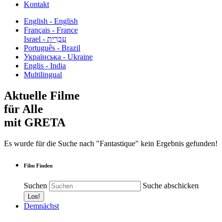
Kontakt
English - English
Français - France
עִבְרִית - Israel
Português - Brazil
Українська - Ukraine
Englis - India
Multilingual
Aktuelle Filme
für Alle
mit GRETA
Es wurde für die Suche nach "Fantastique" kein Ergebnis gefunden!
Film Finden
Suchen
Suche abschicken
Demnächst