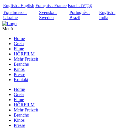
English - English
Français - France
עִבְרִית - Israel
Українська -
Svenska -
Português -
English -
Ukraine
Sweden
Brazil
India
Menü
Home
Greta
Filme
HÖRFILM
Mehr Freizeit
Branche
Kinos
Presse
Kontakt
Home
Greta
Filme
HÖRFILM
Mehr Freizeit
Branche
Kinos
Presse