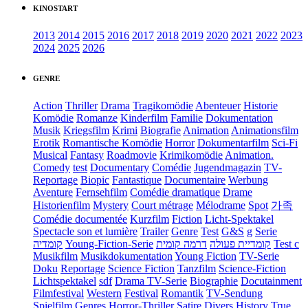
KINOSTART
2013
2014
2015
2016
2017
2018
2019
2020
2021
2022
2023
2024
2025
2026
GENRE
Action
Thriller
Drama
Tragikomödie
Abenteuer
Historie
Komödie
Romanze
Kinderfilm
Familie
Dokumentation
Musik
Kriegsfilm
Krimi
Biografie
Animation
Animationsfilm
Erotik
Romantische Komödie
Horror
Dokumentarfilm
Sci-Fi
Musical
Fantasy
Roadmovie
Krimikomödie
Animation.
Comedy
test
Documentary
Comédie
Jugendmagazin
TV-
Reportage
Biopic
Fantastique
Documentaire
Werbung
Aventure
Fernsehfilm
Comédie dramatique
Drame
Historienfilm
Mystery
Court métrage
Mélodrame
Spot
가족
Comédie documentée
Kurzfilm
Fiction
Licht-Spektakel
Spectacle son et lumière
Trailer
Genre
Test
G&S
g
Serie
קומדיה
Young-Fiction-Serie
דרמה קומית
קומדיית פעולה
Test c
Musikfilm
Musikdokumentation
Young Fiction
TV-Serie
Doku
Reportage
Science Fiction
Tanzfilm
Science-Fiction
Lichtspektakel
sdf
Drama TV-Serie
Biographie
Docutainment
Filmfestival
Western
Festival
Romantik
TV-Sendung
Spielfilm
Genres
Horror-Thriller
Satire
Divers
History
True