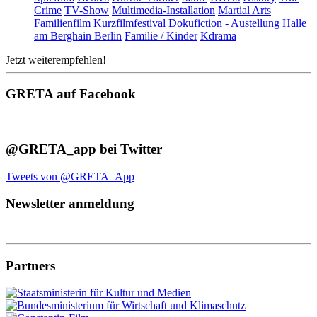
Crime
TV-Show
Multimedia-Installation
Martial Arts
Familienfilm
Kurzfilmfestival
Dokufiction
-
Austellung
Halle
am Berghain Berlin
Familie / Kinder
Kdrama
Jetzt weiterempfehlen!
GRETA auf Facebook
@GRETA_app bei Twitter
Tweets von @GRETA_App
Newsletter anmeldung
Partners