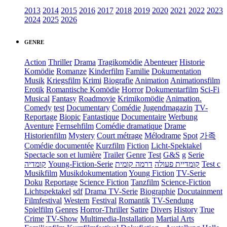
2013
2014
2015
2016
2017
2018
2019
2020
2021
2022
2023
2024
2025
2026
GENRE
Action
Thriller
Drama
Tragikomödie
Abenteuer
Historie
Komödie
Romanze
Kinderfilm
Familie
Dokumentation
Musik
Kriegsfilm
Krimi
Biografie
Animation
Animationsfilm
Erotik
Romantische Komödie
Horror
Dokumentarfilm
Sci-Fi
Musical
Fantasy
Roadmovie
Krimikomödie
Animation.
Comedy
test
Documentary
Comédie
Jugendmagazin
TV-
Reportage
Biopic
Fantastique
Documentaire
Werbung
Aventure
Fernsehfilm
Comédie dramatique
Drame
Historienfilm
Mystery
Court métrage
Mélodrame
Spot
가족
Comédie documentée
Kurzfilm
Fiction
Licht-Spektakel
Spectacle son et lumière
Trailer
Genre
Test
G&S
g
Serie
קומדיה
Young-Fiction-Serie
דרמה קומית
קומדיית פעולה
Test c
Musikfilm
Musikdokumentation
Young Fiction
TV-Serie
Doku
Reportage
Science Fiction
Tanzfilm
Science-Fiction
Lichtspektakel
sdf
Drama TV-Serie
Biographie
Docutainment
Filmfestival
Western
Festival
Romantik
TV-Sendung
Spielfilm
Genres
Horror-Thriller
Satire
Divers
History
True
Crime
TV-Show
Multimedia-Installation
Martial Arts