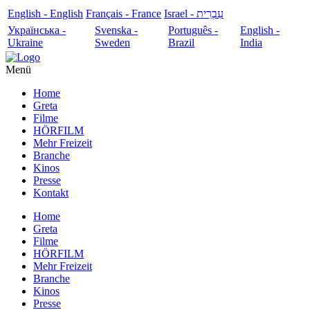
English - English
Français - France
עִבְרִית - Israel
Українська -
Svenska -
Português -
English -
Ukraine
Sweden
Brazil
India
Menü
Home
Greta
Filme
HÖRFILM
Mehr Freizeit
Branche
Kinos
Presse
Kontakt
Home
Greta
Filme
HÖRFILM
Mehr Freizeit
Branche
Kinos
Presse