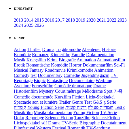
KINOSTART
2013
2014
2015
2016
2017
2018
2019
2020
2021
2022
2023
2024
2025
2026
GENRE
Action
Thriller
Drama
Tragikomödie
Abenteuer
Historie
Komödie
Romanze
Kinderfilm
Familie
Dokumentation
Musik
Kriegsfilm
Krimi
Biografie
Animation
Animationsfilm
Erotik
Romantische Komödie
Horror
Dokumentarfilm
Sci-Fi
Musical
Fantasy
Roadmovie
Krimikomödie
Animation.
Comedy
test
Documentary
Comédie
Jugendmagazin
TV-
Reportage
Biopic
Fantastique
Documentaire
Werbung
Aventure
Fernsehfilm
Comédie dramatique
Drame
Historienfilm
Mystery
Court métrage
Mélodrame
Spot
가족
Comédie documentée
Kurzfilm
Fiction
Licht-Spektakel
Spectacle son et lumière
Trailer
Genre
Test
G&S
g
Serie
קומדיה
Young-Fiction-Serie
דרמה קומית
קומדיית פעולה
Test c
Musikfilm
Musikdokumentation
Young Fiction
TV-Serie
Doku
Reportage
Science Fiction
Tanzfilm
Science-Fiction
Lichtspektakel
sdf
Drama TV-Serie
Biographie
Docutainment
Filmfestival
Western
Festival
Romantik
TV-Sendung