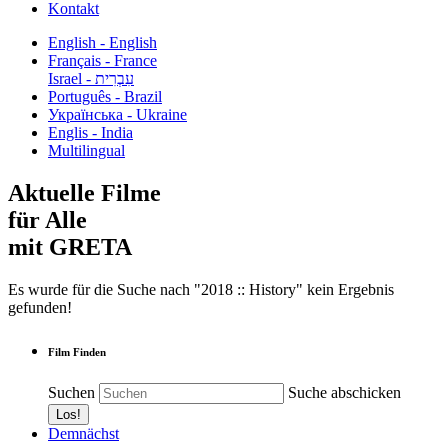
Kontakt
English - English
Français - France
עִבְרִית - Israel
Português - Brazil
Українська - Ukraine
Englis - India
Multilingual
Aktuelle Filme
für Alle
mit GRETA
Es wurde für die Suche nach "2018 :: History" kein Ergebnis
gefunden!
Film Finden
Suchen
Suche abschicken
Demnächst