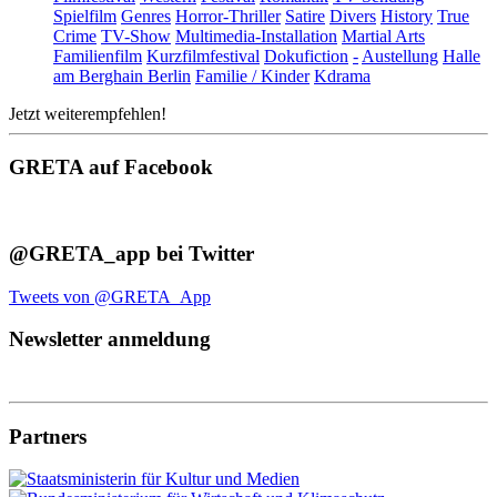
Spielfilm
Genres
Horror-Thriller
Satire
Divers
History
True
Crime
TV-Show
Multimedia-Installation
Martial Arts
Familienfilm
Kurzfilmfestival
Dokufiction
-
Austellung
Halle
am Berghain Berlin
Familie / Kinder
Kdrama
Jetzt weiterempfehlen!
GRETA auf Facebook
@GRETA_app bei Twitter
Tweets von @GRETA_App
Newsletter anmeldung
Partners