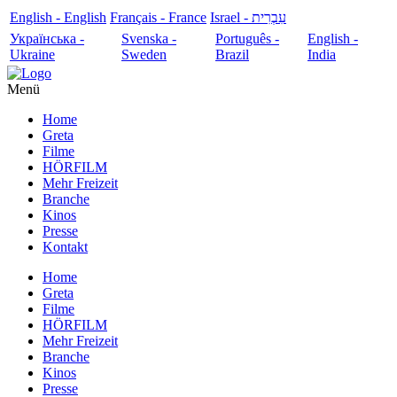
English - English
Français - France
עִבְרִית - Israel
Українська -
Svenska -
Português -
English -
Ukraine
Sweden
Brazil
India
Menü
Home
Greta
Filme
HÖRFILM
Mehr Freizeit
Branche
Kinos
Presse
Kontakt
Home
Greta
Filme
HÖRFILM
Mehr Freizeit
Branche
Kinos
Presse