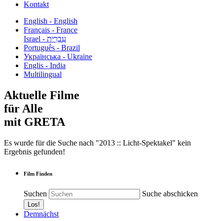
Kontakt
English - English
Français - France
עִבְרִית - Israel
Português - Brazil
Українська - Ukraine
Englis - India
Multilingual
Aktuelle Filme
für Alle
mit GRETA
Es wurde für die Suche nach "2013 :: Licht-Spektakel" kein
Ergebnis gefunden!
Film Finden
Suchen
Suche abschicken
Demnächst