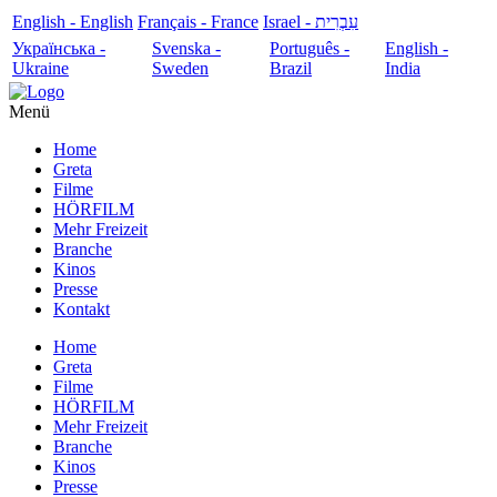
English - English
Français - France
עִבְרִית - Israel
Українська -
Svenska -
Português -
English -
Ukraine
Sweden
Brazil
India
Menü
Home
Greta
Filme
HÖRFILM
Mehr Freizeit
Branche
Kinos
Presse
Kontakt
Home
Greta
Filme
HÖRFILM
Mehr Freizeit
Branche
Kinos
Presse