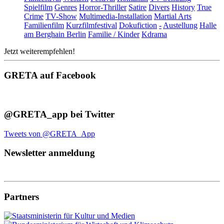
Spielfilm
Genres
Horror-Thriller
Satire
Divers
History
True
Crime
TV-Show
Multimedia-Installation
Martial Arts
Familienfilm
Kurzfilmfestival
Dokufiction
-
Austellung
Halle
am Berghain Berlin
Familie / Kinder
Kdrama
Jetzt weiterempfehlen!
GRETA auf Facebook
@GRETA_app bei Twitter
Tweets von @GRETA_App
Newsletter anmeldung
Partners