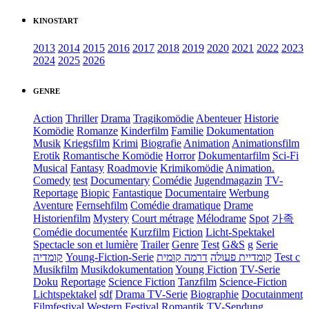
KINOSTART
2013
2014
2015
2016
2017
2018
2019
2020
2021
2022
2023
2024
2025
2026
GENRE
Action
Thriller
Drama
Tragikomödie
Abenteuer
Historie
Komödie
Romanze
Kinderfilm
Familie
Dokumentation
Musik
Kriegsfilm
Krimi
Biografie
Animation
Animationsfilm
Erotik
Romantische Komödie
Horror
Dokumentarfilm
Sci-Fi
Musical
Fantasy
Roadmovie
Krimikomödie
Animation.
Comedy
test
Documentary
Comédie
Jugendmagazin
TV-
Reportage
Biopic
Fantastique
Documentaire
Werbung
Aventure
Fernsehfilm
Comédie dramatique
Drame
Historienfilm
Mystery
Court métrage
Mélodrame
Spot
가족
Comédie documentée
Kurzfilm
Fiction
Licht-Spektakel
Spectacle son et lumière
Trailer
Genre
Test
G&S
g
Serie
קומדיה
Young-Fiction-Serie
דרמה קומית
קומדיית פעולה
Test c
Musikfilm
Musikdokumentation
Young Fiction
TV-Serie
Doku
Reportage
Science Fiction
Tanzfilm
Science-Fiction
Lichtspektakel
sdf
Drama TV-Serie
Biographie
Docutainment
Filmfestival
Western
Festival
Romantik
TV-Sendung