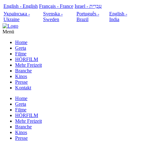
English - English
Français - France
עִבְרִית - Israel
Українська -
Svenska -
Português -
English -
Ukraine
Sweden
Brazil
India
Menü
Home
Greta
Filme
HÖRFILM
Mehr Freizeit
Branche
Kinos
Presse
Kontakt
Home
Greta
Filme
HÖRFILM
Mehr Freizeit
Branche
Kinos
Presse