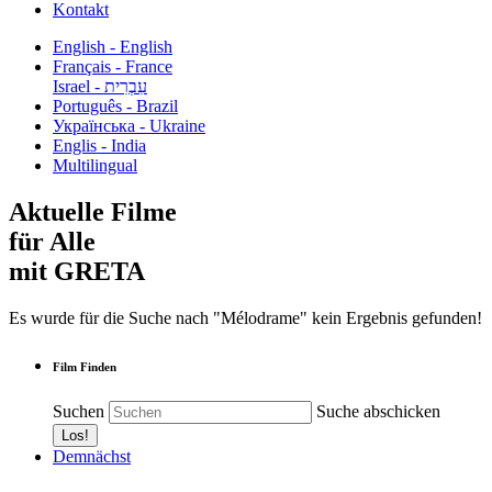
Kontakt
English - English
Français - France
עִבְרִית - Israel
Português - Brazil
Українська - Ukraine
Englis - India
Multilingual
Aktuelle Filme
für Alle
mit GRETA
Es wurde für die Suche nach "Mélodrame" kein Ergebnis gefunden!
Film Finden
Suchen
Suche abschicken
Demnächst