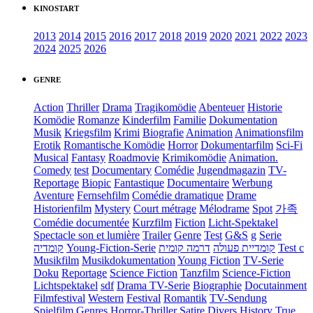
KINOSTART
2013
2014
2015
2016
2017
2018
2019
2020
2021
2022
2023
2024
2025
2026
GENRE
Action
Thriller
Drama
Tragikomödie
Abenteuer
Historie
Komödie
Romanze
Kinderfilm
Familie
Dokumentation
Musik
Kriegsfilm
Krimi
Biografie
Animation
Animationsfilm
Erotik
Romantische Komödie
Horror
Dokumentarfilm
Sci-Fi
Musical
Fantasy
Roadmovie
Krimikomödie
Animation.
Comedy
test
Documentary
Comédie
Jugendmagazin
TV-
Reportage
Biopic
Fantastique
Documentaire
Werbung
Aventure
Fernsehfilm
Comédie dramatique
Drame
Historienfilm
Mystery
Court métrage
Mélodrame
Spot
가족
Comédie documentée
Kurzfilm
Fiction
Licht-Spektakel
Spectacle son et lumière
Trailer
Genre
Test
G&S
g
Serie
קומדיה
Young-Fiction-Serie
דרמה קומית
קומדיית פעולה
Test c
Musikfilm
Musikdokumentation
Young Fiction
TV-Serie
Doku
Reportage
Science Fiction
Tanzfilm
Science-Fiction
Lichtspektakel
sdf
Drama TV-Serie
Biographie
Docutainment
Filmfestival
Western
Festival
Romantik
TV-Sendung
Spielfilm
Genres
Horror-Thriller
Satire
Divers
History
True