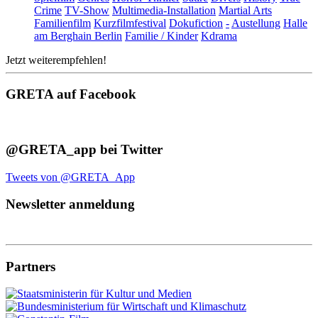
Crime
TV-Show
Multimedia-Installation
Martial Arts
Familienfilm
Kurzfilmfestival
Dokufiction
-
Austellung
Halle
am Berghain Berlin
Familie / Kinder
Kdrama
Jetzt weiterempfehlen!
GRETA auf Facebook
@GRETA_app bei Twitter
Tweets von @GRETA_App
Newsletter anmeldung
Partners