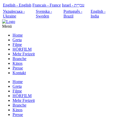
English - English
Français - France
עִבְרִית - Israel
Українська -
Svenska -
Português -
English -
Ukraine
Sweden
Brazil
India
Menü
Home
Greta
Filme
HÖRFILM
Mehr Freizeit
Branche
Kinos
Presse
Kontakt
Home
Greta
Filme
HÖRFILM
Mehr Freizeit
Branche
Kinos
Presse