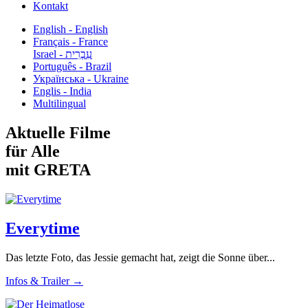
Kontakt
English - English
Français - France
עִבְרִית - Israel
Português - Brazil
Українська - Ukraine
Englis - India
Multilingual
Aktuelle Filme
für Alle
mit GRETA
Everytime
Das letzte Foto, das Jessie gemacht hat, zeigt die Sonne über...
Infos & Trailer →