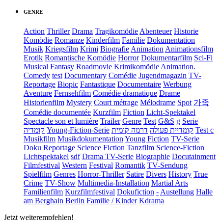
GENRE
Action
Thriller
Drama
Tragikomödie
Abenteuer
Historie
Komödie
Romanze
Kinderfilm
Familie
Dokumentation
Musik
Kriegsfilm
Krimi
Biografie
Animation
Animationsfilm
Erotik
Romantische Komödie
Horror
Dokumentarfilm
Sci-Fi
Musical
Fantasy
Roadmovie
Krimikomödie
Animation.
Comedy
test
Documentary
Comédie
Jugendmagazin
TV-
Reportage
Biopic
Fantastique
Documentaire
Werbung
Aventure
Fernsehfilm
Comédie dramatique
Drame
Historienfilm
Mystery
Court métrage
Mélodrame
Spot
가족
Comédie documentée
Kurzfilm
Fiction
Licht-Spektakel
Spectacle son et lumière
Trailer
Genre
Test
G&S
g
Serie
קומדיה
Young-Fiction-Serie
דרמה קומית
קומדיית פעולה
Test c
Musikfilm
Musikdokumentation
Young Fiction
TV-Serie
Doku
Reportage
Science Fiction
Tanzfilm
Science-Fiction
Lichtspektakel
sdf
Drama TV-Serie
Biographie
Docutainment
Filmfestival
Western
Festival
Romantik
TV-Sendung
Spielfilm
Genres
Horror-Thriller
Satire
Divers
History
True
Crime
TV-Show
Multimedia-Installation
Martial Arts
Familienfilm
Kurzfilmfestival
Dokufiction
-
Austellung
Halle
am Berghain Berlin
Familie / Kinder
Kdrama
Jetzt weiterempfehlen!