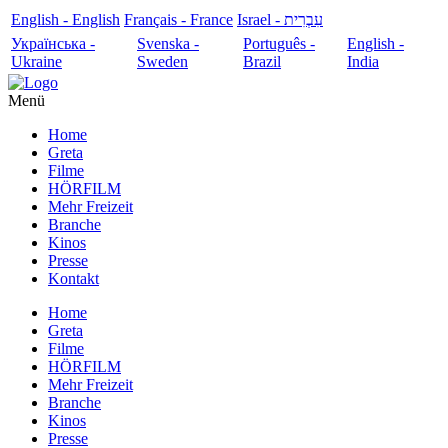
English - English
Français - France
עִבְרִית - Israel
Українська -
Svenska -
Português -
English -
Ukraine
Sweden
Brazil
India
Menü
Home
Greta
Filme
HÖRFILM
Mehr Freizeit
Branche
Kinos
Presse
Kontakt
Home
Greta
Filme
HÖRFILM
Mehr Freizeit
Branche
Kinos
Presse