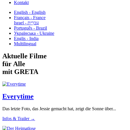
Kontakt
English - English
Français - France
עִבְרִית - Israel
Português - Brazil
Українська - Ukraine
Englis - India
Multilingual
Aktuelle Filme
für Alle
mit GRETA
Everytime
Das letzte Foto, das Jessie gemacht hat, zeigt die Sonne über...
Infos & Trailer →