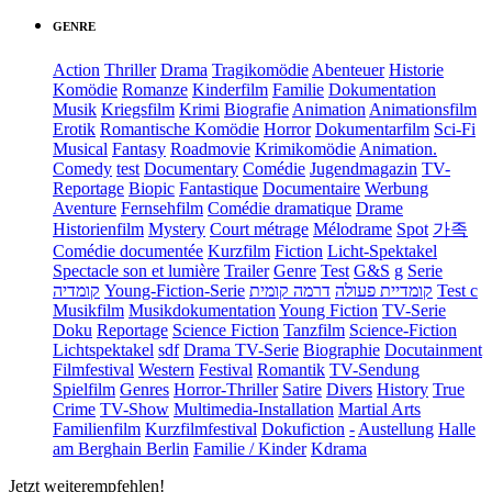
GENRE
Action
Thriller
Drama
Tragikomödie
Abenteuer
Historie
Komödie
Romanze
Kinderfilm
Familie
Dokumentation
Musik
Kriegsfilm
Krimi
Biografie
Animation
Animationsfilm
Erotik
Romantische Komödie
Horror
Dokumentarfilm
Sci-Fi
Musical
Fantasy
Roadmovie
Krimikomödie
Animation.
Comedy
test
Documentary
Comédie
Jugendmagazin
TV-
Reportage
Biopic
Fantastique
Documentaire
Werbung
Aventure
Fernsehfilm
Comédie dramatique
Drame
Historienfilm
Mystery
Court métrage
Mélodrame
Spot
가족
Comédie documentée
Kurzfilm
Fiction
Licht-Spektakel
Spectacle son et lumière
Trailer
Genre
Test
G&S
g
Serie
קומדיה
Young-Fiction-Serie
דרמה קומית
קומדיית פעולה
Test c
Musikfilm
Musikdokumentation
Young Fiction
TV-Serie
Doku
Reportage
Science Fiction
Tanzfilm
Science-Fiction
Lichtspektakel
sdf
Drama TV-Serie
Biographie
Docutainment
Filmfestival
Western
Festival
Romantik
TV-Sendung
Spielfilm
Genres
Horror-Thriller
Satire
Divers
History
True
Crime
TV-Show
Multimedia-Installation
Martial Arts
Familienfilm
Kurzfilmfestival
Dokufiction
-
Austellung
Halle
am Berghain Berlin
Familie / Kinder
Kdrama
Jetzt weiterempfehlen!