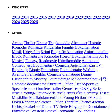
KINOSTART
2013
2014
2015
2016
2017
2018
2019
2020
2021
2022
2023
2024
2025
2026
GENRE
Action
Thriller
Drama
Tragikomödie
Abenteuer
Historie
Komödie
Romanze
Kinderfilm
Familie
Dokumentation
Musik
Kriegsfilm
Krimi
Biografie
Animation
Animationsfilm
Erotik
Romantische Komödie
Horror
Dokumentarfilm
Sci-Fi
Musical
Fantasy
Roadmovie
Krimikomödie
Animation.
Comedy
test
Documentary
Comédie
Jugendmagazin
TV-
Reportage
Biopic
Fantastique
Documentaire
Werbung
Aventure
Fernsehfilm
Comédie dramatique
Drame
Historienfilm
Mystery
Court métrage
Mélodrame
Spot
가족
Comédie documentée
Kurzfilm
Fiction
Licht-Spektakel
Spectacle son et lumière
Trailer
Genre
Test
G&S
g
Serie
קומדיה
Young-Fiction-Serie
דרמה קומית
קומדיית פעולה
Test c
Musikfilm
Musikdokumentation
Young Fiction
TV-Serie
Doku
Reportage
Science Fiction
Tanzfilm
Science-Fiction
Lichtspektakel
sdf
Drama TV-Serie
Biographie
Docutainment
Filmfestival
Western
Festival
Romantik
TV-Sendung