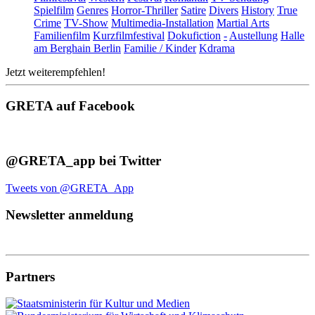
Spielfilm
Genres
Horror-Thriller
Satire
Divers
History
True
Crime
TV-Show
Multimedia-Installation
Martial Arts
Familienfilm
Kurzfilmfestival
Dokufiction
-
Austellung
Halle
am Berghain Berlin
Familie / Kinder
Kdrama
Jetzt weiterempfehlen!
GRETA auf Facebook
@GRETA_app bei Twitter
Tweets von @GRETA_App
Newsletter anmeldung
Partners