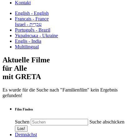
Kontakt
English - English
Français - France
עִבְרִית - Israel
Português - Brazil
Українська - Ukraine
Englis - India
Multilingual
Aktuelle Filme
für Alle
mit GRETA
Es wurde für die Suche nach "Familienfilm" kein Ergebnis
gefunden!
Film Finden
Suchen
Suche abschicken
Demnächst