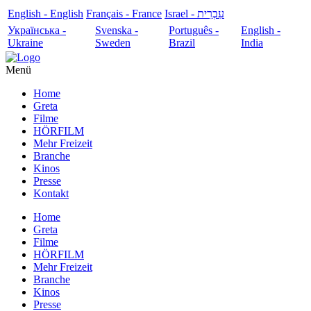
English - English
Français - France
עִבְרִית - Israel
Українська -
Svenska -
Português -
English -
Ukraine
Sweden
Brazil
India
Menü
Home
Greta
Filme
HÖRFILM
Mehr Freizeit
Branche
Kinos
Presse
Kontakt
Home
Greta
Filme
HÖRFILM
Mehr Freizeit
Branche
Kinos
Presse