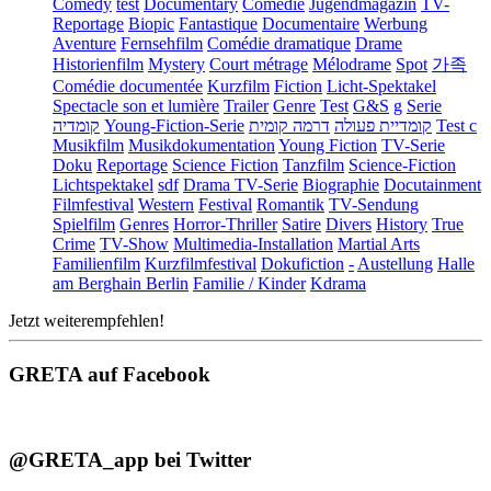
Comedy
test
Documentary
Comédie
Jugendmagazin
TV-
Reportage
Biopic
Fantastique
Documentaire
Werbung
Aventure
Fernsehfilm
Comédie dramatique
Drame
Historienfilm
Mystery
Court métrage
Mélodrame
Spot
가족
Comédie documentée
Kurzfilm
Fiction
Licht-Spektakel
Spectacle son et lumière
Trailer
Genre
Test
G&S
g
Serie
קומדיה
Young-Fiction-Serie
דרמה קומית
קומדיית פעולה
Test c
Musikfilm
Musikdokumentation
Young Fiction
TV-Serie
Doku
Reportage
Science Fiction
Tanzfilm
Science-Fiction
Lichtspektakel
sdf
Drama TV-Serie
Biographie
Docutainment
Filmfestival
Western
Festival
Romantik
TV-Sendung
Spielfilm
Genres
Horror-Thriller
Satire
Divers
History
True
Crime
TV-Show
Multimedia-Installation
Martial Arts
Familienfilm
Kurzfilmfestival
Dokufiction
-
Austellung
Halle
am Berghain Berlin
Familie / Kinder
Kdrama
Jetzt weiterempfehlen!
GRETA auf Facebook
@GRETA_app bei Twitter