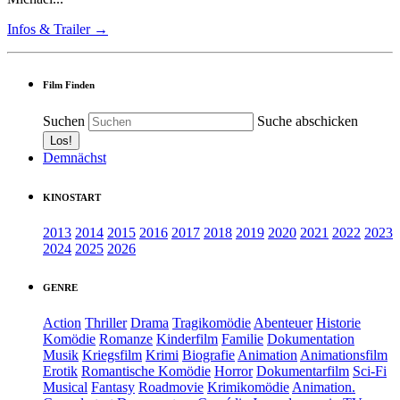
Infos & Trailer →
Film Finden
Suchen
Suche abschicken
Demnächst
KINOSTART
2013
2014
2015
2016
2017
2018
2019
2020
2021
2022
2023
2024
2025
2026
GENRE
Action
Thriller
Drama
Tragikomödie
Abenteuer
Historie
Komödie
Romanze
Kinderfilm
Familie
Dokumentation
Musik
Kriegsfilm
Krimi
Biografie
Animation
Animationsfilm
Erotik
Romantische Komödie
Horror
Dokumentarfilm
Sci-Fi
Musical
Fantasy
Roadmovie
Krimikomödie
Animation.