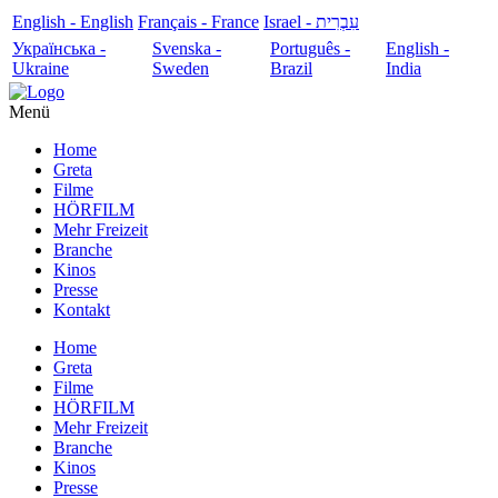
English - English
Français - France
עִבְרִית - Israel
Українська -
Svenska -
Português -
English -
Ukraine
Sweden
Brazil
India
Menü
Home
Greta
Filme
HÖRFILM
Mehr Freizeit
Branche
Kinos
Presse
Kontakt
Home
Greta
Filme
HÖRFILM
Mehr Freizeit
Branche
Kinos
Presse