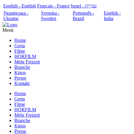
English - English
Français - France
עִבְרִית - Israel
Українська -
Svenska -
Português -
English -
Ukraine
Sweden
Brazil
India
Menü
Home
Greta
Filme
HÖRFILM
Mehr Freizeit
Branche
Kinos
Presse
Kontakt
Home
Greta
Filme
HÖRFILM
Mehr Freizeit
Branche
Kinos
Presse