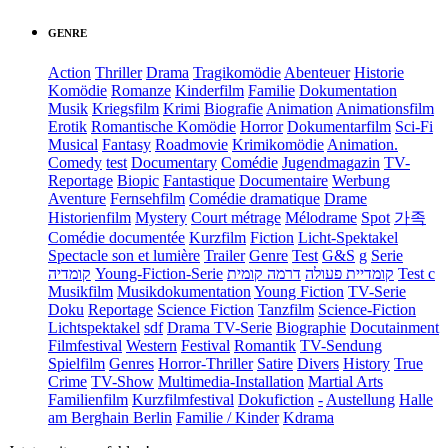
GENRE
Action
Thriller
Drama
Tragikomödie
Abenteuer
Historie
Komödie
Romanze
Kinderfilm
Familie
Dokumentation
Musik
Kriegsfilm
Krimi
Biografie
Animation
Animationsfilm
Erotik
Romantische Komödie
Horror
Dokumentarfilm
Sci-Fi
Musical
Fantasy
Roadmovie
Krimikomödie
Animation.
Comedy
test
Documentary
Comédie
Jugendmagazin
TV-
Reportage
Biopic
Fantastique
Documentaire
Werbung
Aventure
Fernsehfilm
Comédie dramatique
Drame
Historienfilm
Mystery
Court métrage
Mélodrame
Spot
가족
Comédie documentée
Kurzfilm
Fiction
Licht-Spektakel
Spectacle son et lumière
Trailer
Genre
Test
G&S
g
Serie
קומדיה
Young-Fiction-Serie
דרמה קומית
קומדיית פעולה
Test c
Musikfilm
Musikdokumentation
Young Fiction
TV-Serie
Doku
Reportage
Science Fiction
Tanzfilm
Science-Fiction
Lichtspektakel
sdf
Drama TV-Serie
Biographie
Docutainment
Filmfestival
Western
Festival
Romantik
TV-Sendung
Spielfilm
Genres
Horror-Thriller
Satire
Divers
History
True
Crime
TV-Show
Multimedia-Installation
Martial Arts
Familienfilm
Kurzfilmfestival
Dokufiction
-
Austellung
Halle
am Berghain Berlin
Familie / Kinder
Kdrama