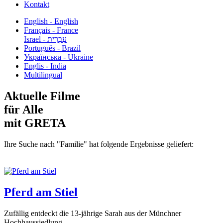
Kontakt
English - English
Français - France
עִבְרִית - Israel
Português - Brazil
Українська - Ukraine
Englis - India
Multilingual
Aktuelle Filme
für Alle
mit GRETA
Ihre Suche nach "Familie" hat folgende Ergebnisse geliefert:
Pferd am Stiel
Zufällig entdeckt die 13-jährige Sarah aus der Münchner
Hochhaussiedlung...