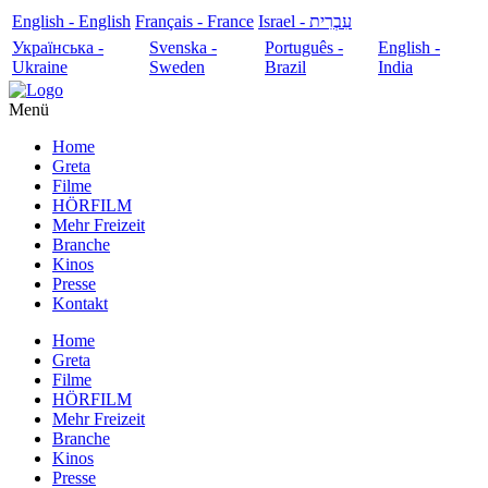
English - English
Français - France
עִבְרִית - Israel
Українська -
Svenska -
Português -
English -
Ukraine
Sweden
Brazil
India
Menü
Home
Greta
Filme
HÖRFILM
Mehr Freizeit
Branche
Kinos
Presse
Kontakt
Home
Greta
Filme
HÖRFILM
Mehr Freizeit
Branche
Kinos
Presse