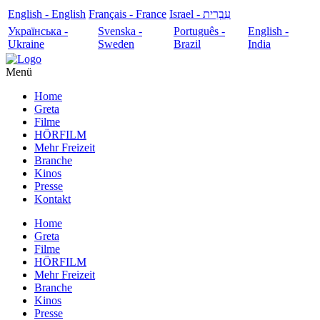
English - English
Français - France
עִבְרִית - Israel
Українська -
Svenska -
Português -
English -
Ukraine
Sweden
Brazil
India
Menü
Home
Greta
Filme
HÖRFILM
Mehr Freizeit
Branche
Kinos
Presse
Kontakt
Home
Greta
Filme
HÖRFILM
Mehr Freizeit
Branche
Kinos
Presse