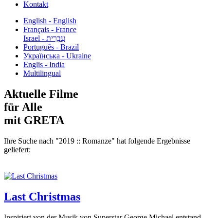
Kontakt
English - English
Français - France
עִבְרִית - Israel
Português - Brazil
Українська - Ukraine
Englis - India
Multilingual
Aktuelle Filme
für Alle
mit GRETA
Ihre Suche nach "2019 :: Romanze" hat folgende Ergebnisse
geliefert:
Last Christmas
Inspiriert von der Musik von Superstar George Michael entstand,...