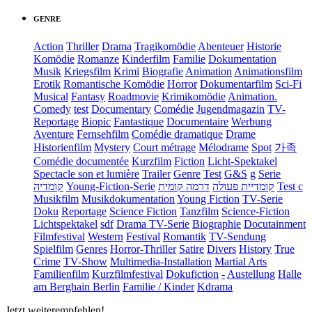
GENRE
Action
Thriller
Drama
Tragikomödie
Abenteuer
Historie
Komödie
Romanze
Kinderfilm
Familie
Dokumentation
Musik
Kriegsfilm
Krimi
Biografie
Animation
Animationsfilm
Erotik
Romantische Komödie
Horror
Dokumentarfilm
Sci-Fi
Musical
Fantasy
Roadmovie
Krimikomödie
Animation.
Comedy
test
Documentary
Comédie
Jugendmagazin
TV-
Reportage
Biopic
Fantastique
Documentaire
Werbung
Aventure
Fernsehfilm
Comédie dramatique
Drame
Historienfilm
Mystery
Court métrage
Mélodrame
Spot
가족
Comédie documentée
Kurzfilm
Fiction
Licht-Spektakel
Spectacle son et lumière
Trailer
Genre
Test
G&S
g
Serie
קומדיה
Young-Fiction-Serie
דרמה קומית
קומדיית פעולה
Test c
Musikfilm
Musikdokumentation
Young Fiction
TV-Serie
Doku
Reportage
Science Fiction
Tanzfilm
Science-Fiction
Lichtspektakel
sdf
Drama TV-Serie
Biographie
Docutainment
Filmfestival
Western
Festival
Romantik
TV-Sendung
Spielfilm
Genres
Horror-Thriller
Satire
Divers
History
True
Crime
TV-Show
Multimedia-Installation
Martial Arts
Familienfilm
Kurzfilmfestival
Dokufiction
-
Austellung
Halle
am Berghain Berlin
Familie / Kinder
Kdrama
Jetzt weiterempfehlen!