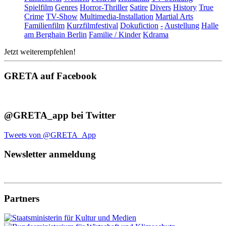
Spielfilm
Genres
Horror-Thriller
Satire
Divers
History
True
Crime
TV-Show
Multimedia-Installation
Martial Arts
Familienfilm
Kurzfilmfestival
Dokufiction
-
Austellung
Halle
am Berghain Berlin
Familie / Kinder
Kdrama
Jetzt weiterempfehlen!
GRETA auf Facebook
@GRETA_app bei Twitter
Tweets von @GRETA_App
Newsletter anmeldung
Partners