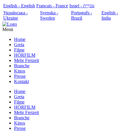
English - English
Français - France
עִבְרִית - Israel
Українська -
Svenska -
Português -
English -
Ukraine
Sweden
Brazil
India
Menü
Home
Greta
Filme
HÖRFILM
Mehr Freizeit
Branche
Kinos
Presse
Kontakt
Home
Greta
Filme
HÖRFILM
Mehr Freizeit
Branche
Kinos
Presse