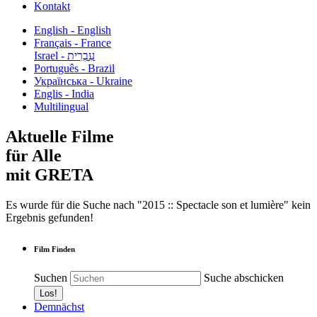
Kontakt
English - English
Français - France
עִבְרִית - Israel
Português - Brazil
Українська - Ukraine
Englis - India
Multilingual
Aktuelle Filme
für Alle
mit GRETA
Es wurde für die Suche nach "2015 :: Spectacle son et lumière" kein
Ergebnis gefunden!
Film Finden
Suchen
Suche abschicken
Demnächst