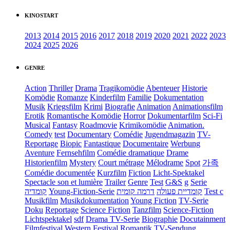
KINOSTART
2013
2014
2015
2016
2017
2018
2019
2020
2021
2022
2023
2024
2025
2026
GENRE
Action
Thriller
Drama
Tragikomödie
Abenteuer
Historie
Komödie
Romanze
Kinderfilm
Familie
Dokumentation
Musik
Kriegsfilm
Krimi
Biografie
Animation
Animationsfilm
Erotik
Romantische Komödie
Horror
Dokumentarfilm
Sci-Fi
Musical
Fantasy
Roadmovie
Krimikomödie
Animation.
Comedy
test
Documentary
Comédie
Jugendmagazin
TV-
Reportage
Biopic
Fantastique
Documentaire
Werbung
Aventure
Fernsehfilm
Comédie dramatique
Drame
Historienfilm
Mystery
Court métrage
Mélodrame
Spot
가족
Comédie documentée
Kurzfilm
Fiction
Licht-Spektakel
Spectacle son et lumière
Trailer
Genre
Test
G&S
g
Serie
קומדיה
Young-Fiction-Serie
דרמה קומית
קומדיית פעולה
Test c
Musikfilm
Musikdokumentation
Young Fiction
TV-Serie
Doku
Reportage
Science Fiction
Tanzfilm
Science-Fiction
Lichtspektakel
sdf
Drama TV-Serie
Biographie
Docutainment
Filmfestival
Western
Festival
Romantik
TV-Sendung