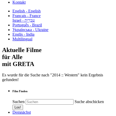
Kontakt
English - English
Français - France
עִבְרִית - Israel
Português - Brazil
Українська - Ukraine
Englis - India
Multilingual
Aktuelle Filme
für Alle
mit GRETA
Es wurde für die Suche nach "2014 :: Western" kein Ergebnis
gefunden!
Film Finden
Suchen
Suche abschicken
Demnächst