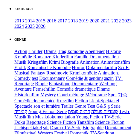
KINOSTART
2013
2014
2015
2016
2017
2018
2019
2020
2021
2022
2023
2024
2025
2026
GENRE
Action
Thriller
Drama
Tragikomödie
Abenteuer
Historie
Komödie
Romanze
Kinderfilm
Familie
Dokumentation
Musik
Kriegsfilm
Krimi
Biografie
Animation
Animationsfilm
Erotik
Romantische Komödie
Horror
Dokumentarfilm
Sci-Fi
Musical
Fantasy
Roadmovie
Krimikomödie
Animation.
Comedy
test
Documentary
Comédie
Jugendmagazin
TV-
Reportage
Biopic
Fantastique
Documentaire
Werbung
Aventure
Fernsehfilm
Comédie dramatique
Drame
Historienfilm
Mystery
Court métrage
Mélodrame
Spot
가족
Comédie documentée
Kurzfilm
Fiction
Licht-Spektakel
Spectacle son et lumière
Trailer
Genre
Test
G&S
g
Serie
קומדיה
Young-Fiction-Serie
דרמה קומית
קומדיית פעולה
Test c
Musikfilm
Musikdokumentation
Young Fiction
TV-Serie
Doku
Reportage
Science Fiction
Tanzfilm
Science-Fiction
Lichtspektakel
sdf
Drama TV-Serie
Biographie
Docutainment
Filmfestival
Western
Festival
Romantik
TV-Sendung