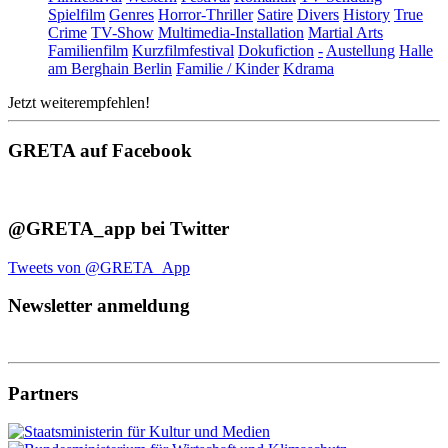
Spielfilm
Genres
Horror-Thriller
Satire
Divers
History
True
Crime
TV-Show
Multimedia-Installation
Martial Arts
Familienfilm
Kurzfilmfestival
Dokufiction
-
Austellung
Halle
am Berghain Berlin
Familie / Kinder
Kdrama
Jetzt weiterempfehlen!
GRETA auf Facebook
@GRETA_app bei Twitter
Tweets von @GRETA_App
Newsletter anmeldung
Partners