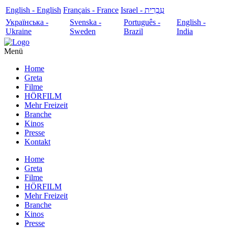
English - English
Français - France
עִבְרִית - Israel
Українська -
Svenska -
Português -
English -
Ukraine
Sweden
Brazil
India
Menü
Home
Greta
Filme
HÖRFILM
Mehr Freizeit
Branche
Kinos
Presse
Kontakt
Home
Greta
Filme
HÖRFILM
Mehr Freizeit
Branche
Kinos
Presse