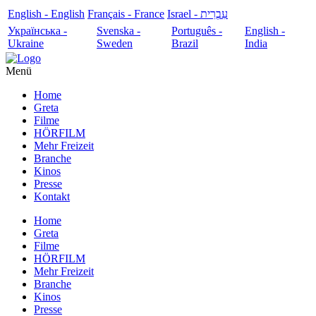
English - English
Français - France
עִבְרִית - Israel
Українська -
Svenska -
Português -
English -
Ukraine
Sweden
Brazil
India
Menü
Home
Greta
Filme
HÖRFILM
Mehr Freizeit
Branche
Kinos
Presse
Kontakt
Home
Greta
Filme
HÖRFILM
Mehr Freizeit
Branche
Kinos
Presse