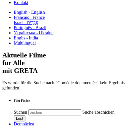
Kontakt
English - English
Français - France
עִבְרִית - Israel
Português - Brazil
Українська - Ukraine
Englis - India
Multilingual
Aktuelle Filme
für Alle
mit GRETA
Es wurde für die Suche nach "Comédie documentée" kein Ergebnis
gefunden!
Film Finden
Suchen
Suche abschicken
Demnächst