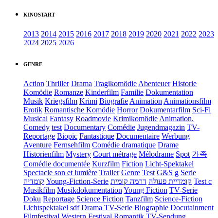
KINOSTART
2013
2014
2015
2016
2017
2018
2019
2020
2021
2022
2023
2024
2025
2026
GENRE
Action
Thriller
Drama
Tragikomödie
Abenteuer
Historie
Komödie
Romanze
Kinderfilm
Familie
Dokumentation
Musik
Kriegsfilm
Krimi
Biografie
Animation
Animationsfilm
Erotik
Romantische Komödie
Horror
Dokumentarfilm
Sci-Fi
Musical
Fantasy
Roadmovie
Krimikomödie
Animation.
Comedy
test
Documentary
Comédie
Jugendmagazin
TV-
Reportage
Biopic
Fantastique
Documentaire
Werbung
Aventure
Fernsehfilm
Comédie dramatique
Drame
Historienfilm
Mystery
Court métrage
Mélodrame
Spot
가족
Comédie documentée
Kurzfilm
Fiction
Licht-Spektakel
Spectacle son et lumière
Trailer
Genre
Test
G&S
g
Serie
קומדיה
Young-Fiction-Serie
דרמה קומית
קומדיית פעולה
Test c
Musikfilm
Musikdokumentation
Young Fiction
TV-Serie
Doku
Reportage
Science Fiction
Tanzfilm
Science-Fiction
Lichtspektakel
sdf
Drama TV-Serie
Biographie
Docutainment
Filmfestival
Western
Festival
Romantik
TV-Sendung