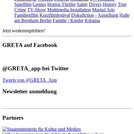
Spielfilm
Genres
Horror-Thriller
Satire
Divers
History
True
Crime
TV-Show
Multimedia-Installation
Martial Arts
Familienfilm
Kurzfilmfestival
Dokufiction
-
Austellung
Halle
am Berghain Berlin
Familie / Kinder
Kdrama
Jetzt weiterempfehlen!
GRETA auf Facebook
@GRETA_app bei Twitter
Tweets von @GRETA_App
Newsletter anmeldung
Partners