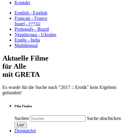
Kontakt
English - English
Français - France
עִבְרִית - Israel
Português - Brazil
Українська - Ukraine
Englis - India
Multilingual
Aktuelle Filme
für Alle
mit GRETA
Es wurde für die Suche nach "2017 :: Erotik" kein Ergebnis
gefunden!
Film Finden
Suchen
Suche abschicken
Demnächst