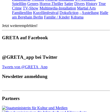
Spielfilm
Genres
Horror-Thriller
Satire
Divers
History
True
Crime
TV-Show
Multimedia-Installation
Martial Arts
Familienfilm
Kurzfilmfestival
Dokufiction
-
Austellung
Halle
am Berghain Berlin
Familie / Kinder
Kdrama
Jetzt weiterempfehlen!
GRETA auf Facebook
@GRETA_app bei Twitter
Tweets von @GRETA_App
Newsletter anmeldung
Partners