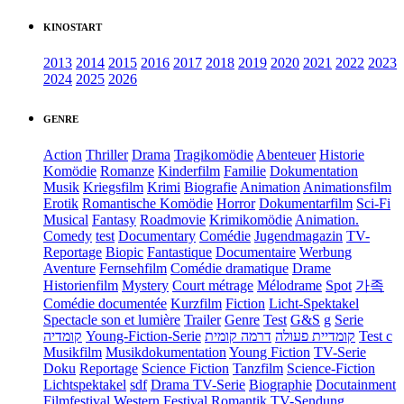
KINOSTART
2013
2014
2015
2016
2017
2018
2019
2020
2021
2022
2023
2024
2025
2026
GENRE
Action
Thriller
Drama
Tragikomödie
Abenteuer
Historie
Komödie
Romanze
Kinderfilm
Familie
Dokumentation
Musik
Kriegsfilm
Krimi
Biografie
Animation
Animationsfilm
Erotik
Romantische Komödie
Horror
Dokumentarfilm
Sci-Fi
Musical
Fantasy
Roadmovie
Krimikomödie
Animation.
Comedy
test
Documentary
Comédie
Jugendmagazin
TV-
Reportage
Biopic
Fantastique
Documentaire
Werbung
Aventure
Fernsehfilm
Comédie dramatique
Drame
Historienfilm
Mystery
Court métrage
Mélodrame
Spot
가족
Comédie documentée
Kurzfilm
Fiction
Licht-Spektakel
Spectacle son et lumière
Trailer
Genre
Test
G&S
g
Serie
קומדיה
Young-Fiction-Serie
דרמה קומית
קומדיית פעולה
Test c
Musikfilm
Musikdokumentation
Young Fiction
TV-Serie
Doku
Reportage
Science Fiction
Tanzfilm
Science-Fiction
Lichtspektakel
sdf
Drama TV-Serie
Biographie
Docutainment
Filmfestival
Western
Festival
Romantik
TV-Sendung