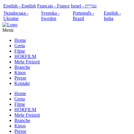
English - English
Français - France
עִבְרִית - Israel
Українська -
Svenska -
Português -
English -
Ukraine
Sweden
Brazil
India
Menü
Home
Greta
Filme
HÖRFILM
Mehr Freizeit
Branche
Kinos
Presse
Kontakt
Home
Greta
Filme
HÖRFILM
Mehr Freizeit
Branche
Kinos
Presse