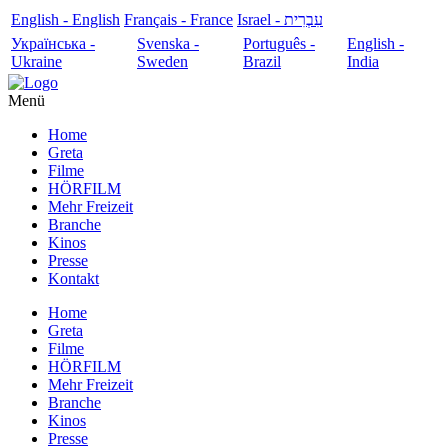
English - English
Français - France
עִבְרִית - Israel
Українська -
Svenska -
Português -
English -
Ukraine
Sweden
Brazil
India
Menü
Home
Greta
Filme
HÖRFILM
Mehr Freizeit
Branche
Kinos
Presse
Kontakt
Home
Greta
Filme
HÖRFILM
Mehr Freizeit
Branche
Kinos
Presse