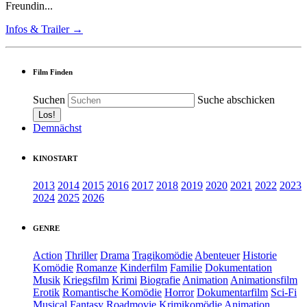
Freundin...
Infos & Trailer →
Film Finden
Suchen
Suche abschicken
Demnächst
KINOSTART
2013
2014
2015
2016
2017
2018
2019
2020
2021
2022
2023
2024
2025
2026
GENRE
Action
Thriller
Drama
Tragikomödie
Abenteuer
Historie
Komödie
Romanze
Kinderfilm
Familie
Dokumentation
Musik
Kriegsfilm
Krimi
Biografie
Animation
Animationsfilm
Erotik
Romantische Komödie
Horror
Dokumentarfilm
Sci-Fi
Musical
Fantasy
Roadmovie
Krimikomödie
Animation.