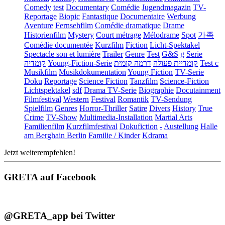
Comedy
test
Documentary
Comédie
Jugendmagazin
TV-
Reportage
Biopic
Fantastique
Documentaire
Werbung
Aventure
Fernsehfilm
Comédie dramatique
Drame
Historienfilm
Mystery
Court métrage
Mélodrame
Spot
가족
Comédie documentée
Kurzfilm
Fiction
Licht-Spektakel
Spectacle son et lumière
Trailer
Genre
Test
G&S
g
Serie
קומדיה
Young-Fiction-Serie
דרמה קומית
קומדיית פעולה
Test c
Musikfilm
Musikdokumentation
Young Fiction
TV-Serie
Doku
Reportage
Science Fiction
Tanzfilm
Science-Fiction
Lichtspektakel
sdf
Drama TV-Serie
Biographie
Docutainment
Filmfestival
Western
Festival
Romantik
TV-Sendung
Spielfilm
Genres
Horror-Thriller
Satire
Divers
History
True
Crime
TV-Show
Multimedia-Installation
Martial Arts
Familienfilm
Kurzfilmfestival
Dokufiction
-
Austellung
Halle
am Berghain Berlin
Familie / Kinder
Kdrama
Jetzt weiterempfehlen!
GRETA auf Facebook
@GRETA_app bei Twitter