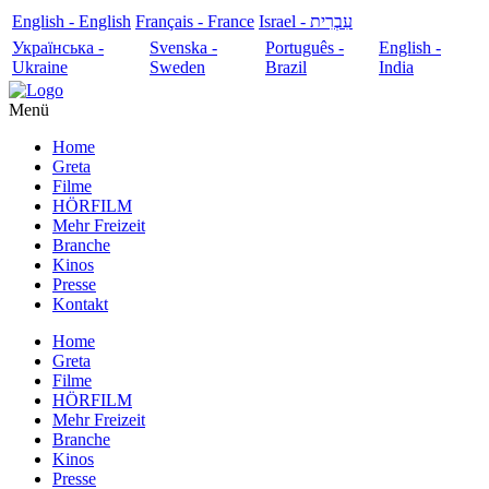
English - English
Français - France
עִבְרִית - Israel
Українська -
Svenska -
Português -
English -
Ukraine
Sweden
Brazil
India
Menü
Home
Greta
Filme
HÖRFILM
Mehr Freizeit
Branche
Kinos
Presse
Kontakt
Home
Greta
Filme
HÖRFILM
Mehr Freizeit
Branche
Kinos
Presse