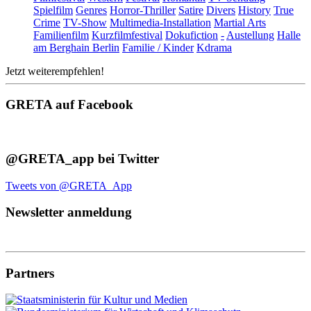
Spielfilm
Genres
Horror-Thriller
Satire
Divers
History
True
Crime
TV-Show
Multimedia-Installation
Martial Arts
Familienfilm
Kurzfilmfestival
Dokufiction
-
Austellung
Halle
am Berghain Berlin
Familie / Kinder
Kdrama
Jetzt weiterempfehlen!
GRETA auf Facebook
@GRETA_app bei Twitter
Tweets von @GRETA_App
Newsletter anmeldung
Partners