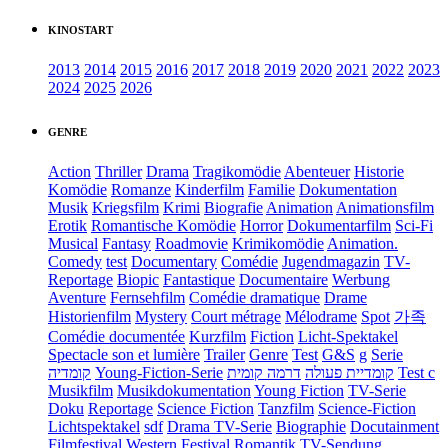
KINOSTART
2013
2014
2015
2016
2017
2018
2019
2020
2021
2022
2023
2024
2025
2026
GENRE
Action
Thriller
Drama
Tragikomödie
Abenteuer
Historie
Komödie
Romanze
Kinderfilm
Familie
Dokumentation
Musik
Kriegsfilm
Krimi
Biografie
Animation
Animationsfilm
Erotik
Romantische Komödie
Horror
Dokumentarfilm
Sci-Fi
Musical
Fantasy
Roadmovie
Krimikomödie
Animation.
Comedy
test
Documentary
Comédie
Jugendmagazin
TV-
Reportage
Biopic
Fantastique
Documentaire
Werbung
Aventure
Fernsehfilm
Comédie dramatique
Drame
Historienfilm
Mystery
Court métrage
Mélodrame
Spot
가족
Comédie documentée
Kurzfilm
Fiction
Licht-Spektakel
Spectacle son et lumière
Trailer
Genre
Test
G&S
g
Serie
קומדיה
Young-Fiction-Serie
דרמה קומית
קומדיית פעולה
Test c
Musikfilm
Musikdokumentation
Young Fiction
TV-Serie
Doku
Reportage
Science Fiction
Tanzfilm
Science-Fiction
Lichtspektakel
sdf
Drama TV-Serie
Biographie
Docutainment
Filmfestival
Western
Festival
Romantik
TV-Sendung