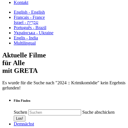
Kontakt
English - English
Français - France
עִבְרִית - Israel
Português - Brazil
Українська - Ukraine
Englis - India
Multilingual
Aktuelle Filme
für Alle
mit GRETA
Es wurde für die Suche nach "2024 :: Krimikomödie" kein Ergebnis
gefunden!
Film Finden
Suchen
Suche abschicken
Demnächst