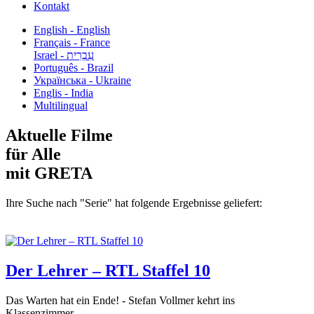
Kontakt
English - English
Français - France
עִבְרִית - Israel
Português - Brazil
Українська - Ukraine
Englis - India
Multilingual
Aktuelle Filme
für Alle
mit GRETA
Ihre Suche nach "Serie" hat folgende Ergebnisse geliefert:
Der Lehrer – RTL Staffel 10
Das Warten hat ein Ende! - Stefan Vollmer kehrt ins
Klassenzimmer...