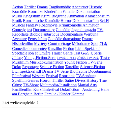
Action
Thriller
Drama
Tragikomödie
Abenteuer
Historie
Komödie
Romanze
Kinderfilm
Familie
Dokumentation
Musik
Kriegsfilm
Krimi
Biografie
Animation
Animationsfilm
Erotik
Romantische Komödie
Horror
Dokumentarfilm
Sci-Fi
Musical
Fantasy
Roadmovie
Krimikomödie
Animation.
Comedy
test
Documentary
Comédie
Jugendmagazin
TV-
Reportage
Biopic
Fantastique
Documentaire
Werbung
Aventure
Fernsehfilm
Comédie dramatique
Drame
Historienfilm
Mystery
Court métrage
Mélodrame
Spot
가족
Comédie documentée
Kurzfilm
Fiction
Licht-Spektakel
Spectacle son et lumière
Trailer
Genre
Test
G&S
g
Serie
קומדיה
Young-Fiction-Serie
דרמה קומית
קומדיית פעולה
Test c
Musikfilm
Musikdokumentation
Young Fiction
TV-Serie
Doku
Reportage
Science Fiction
Tanzfilm
Science-Fiction
Lichtspektakel
sdf
Drama TV-Serie
Biographie
Docutainment
Filmfestival
Western
Festival
Romantik
TV-Sendung
Spielfilm
Genres
Horror-Thriller
Satire
Divers
History
True
Crime
TV-Show
Multimedia-Installation
Martial Arts
Familienfilm
Kurzfilmfestival
Dokufiction
-
Austellung
Halle
am Berghain Berlin
Familie / Kinder
Kdrama
Jetzt weiterempfehlen!