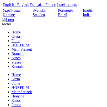
English - English
Français - France
עִבְרִית - Israel
Українська -
Svenska -
Português -
English -
Ukraine
Sweden
Brazil
India
Menü
Home
Greta
Filme
HÖRFILM
Mehr Freizeit
Branche
Kinos
Presse
Kontakt
Home
Greta
Filme
HÖRFILM
Mehr Freizeit
Branche
Kinos
Presse