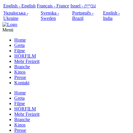
English - English
Français - France
עִבְרִית - Israel
Українська -
Svenska -
Português -
English -
Ukraine
Sweden
Brazil
India
Menü
Home
Greta
Filme
HÖRFILM
Mehr Freizeit
Branche
Kinos
Presse
Kontakt
Home
Greta
Filme
HÖRFILM
Mehr Freizeit
Branche
Kinos
Presse