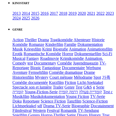
KINOSTART
2013
2014
2015
2016
2017
2018
2019
2020
2021
2022
2023
2024
2025
2026
GENRE
Action
Thriller
Drama
Tragikomödie
Abenteuer
Historie
Komödie
Romanze
Kinderfilm
Familie
Dokumentation
Musik
Kriegsfilm
Krimi
Biografie
Animation
Animationsfilm
Erotik
Romantische Komödie
Horror
Dokumentarfilm
Sci-Fi
Musical
Fantasy
Roadmovie
Krimikomödie
Animation.
Comedy
test
Documentary
Comédie
Jugendmagazin
TV-
Reportage
Biopic
Fantastique
Documentaire
Werbung
Aventure
Fernsehfilm
Comédie dramatique
Drame
Historienfilm
Mystery
Court métrage
Mélodrame
Spot
가족
Comédie documentée
Kurzfilm
Fiction
Licht-Spektakel
Spectacle son et lumière
Trailer
Genre
Test
G&S
g
Serie
קומדיה
Young-Fiction-Serie
דרמה קומית
קומדיית פעולה
Test c
Musikfilm
Musikdokumentation
Young Fiction
TV-Serie
Doku
Reportage
Science Fiction
Tanzfilm
Science-Fiction
Lichtspektakel
sdf
Drama TV-Serie
Biographie
Docutainment
Filmfestival
Western
Festival
Romantik
TV-Sendung
Spielfilm
Genres
Horror-Thriller
Satire
Divers
History
True