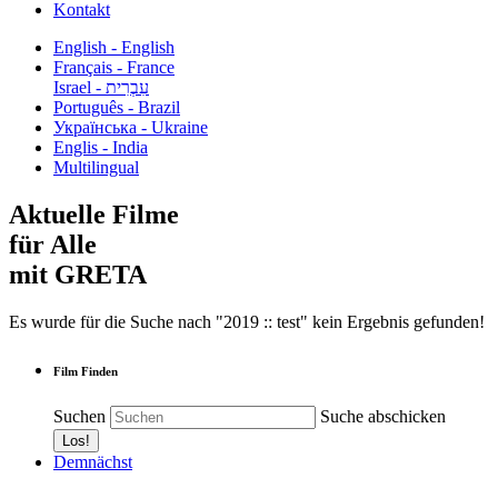
Kontakt
English - English
Français - France
עִבְרִית - Israel
Português - Brazil
Українська - Ukraine
Englis - India
Multilingual
Aktuelle Filme
für Alle
mit GRETA
Es wurde für die Suche nach "2019 :: test" kein Ergebnis gefunden!
Film Finden
Suchen
Suche abschicken
Demnächst