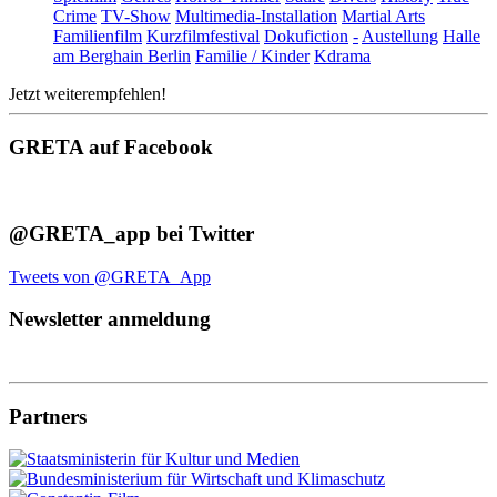
Crime
TV-Show
Multimedia-Installation
Martial Arts
Familienfilm
Kurzfilmfestival
Dokufiction
-
Austellung
Halle
am Berghain Berlin
Familie / Kinder
Kdrama
Jetzt weiterempfehlen!
GRETA auf Facebook
@GRETA_app bei Twitter
Tweets von @GRETA_App
Newsletter anmeldung
Partners