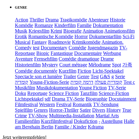
GENRE
Action
Thriller
Drama
Tragikomödie
Abenteuer
Historie
Komödie
Romanze
Kinderfilm
Familie
Dokumentation
Musik
Kriegsfilm
Krimi
Biografie
Animation
Animationsfilm
Erotik
Romantische Komödie
Horror
Dokumentarfilm
Sci-Fi
Musical
Fantasy
Roadmovie
Krimikomödie
Animation.
Comedy
test
Documentary
Comédie
Jugendmagazin
TV-
Reportage
Biopic
Fantastique
Documentaire
Werbung
Aventure
Fernsehfilm
Comédie dramatique
Drame
Historienfilm
Mystery
Court métrage
Mélodrame
Spot
가족
Comédie documentée
Kurzfilm
Fiction
Licht-Spektakel
Spectacle son et lumière
Trailer
Genre
Test
G&S
g
Serie
קומדיה
Young-Fiction-Serie
דרמה קומית
קומדיית פעולה
Test c
Musikfilm
Musikdokumentation
Young Fiction
TV-Serie
Doku
Reportage
Science Fiction
Tanzfilm
Science-Fiction
Lichtspektakel
sdf
Drama TV-Serie
Biographie
Docutainment
Filmfestival
Western
Festival
Romantik
TV-Sendung
Spielfilm
Genres
Horror-Thriller
Satire
Divers
History
True
Crime
TV-Show
Multimedia-Installation
Martial Arts
Familienfilm
Kurzfilmfestival
Dokufiction
-
Austellung
Halle
am Berghain Berlin
Familie / Kinder
Kdrama
Jetzt weiterempfehlen!