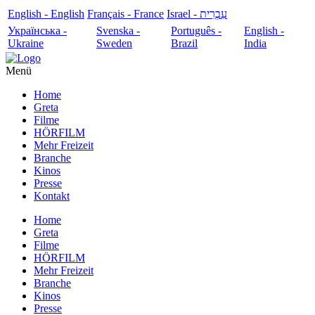
English - English
Français - France
עִבְרִית - Israel
Українська -
Svenska -
Português -
English -
Ukraine
Sweden
Brazil
India
Menü
Home
Greta
Filme
HÖRFILM
Mehr Freizeit
Branche
Kinos
Presse
Kontakt
Home
Greta
Filme
HÖRFILM
Mehr Freizeit
Branche
Kinos
Presse