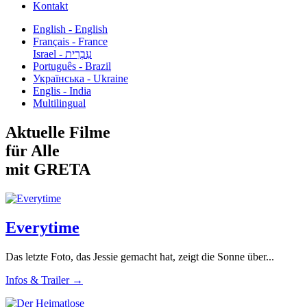
Kontakt
English - English
Français - France
עִבְרִית - Israel
Português - Brazil
Українська - Ukraine
Englis - India
Multilingual
Aktuelle Filme
für Alle
mit GRETA
Everytime
Das letzte Foto, das Jessie gemacht hat, zeigt die Sonne über...
Infos & Trailer →