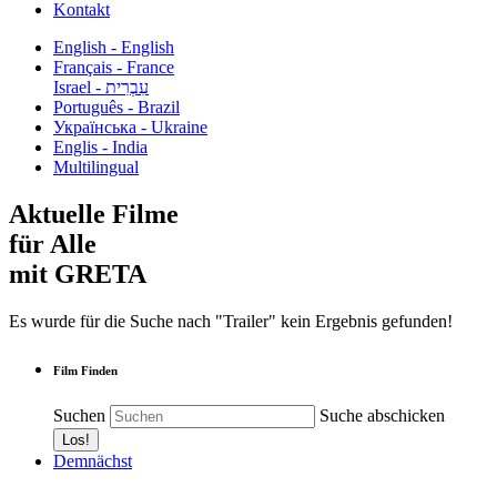
Kontakt
English - English
Français - France
עִבְרִית - Israel
Português - Brazil
Українська - Ukraine
Englis - India
Multilingual
Aktuelle Filme
für Alle
mit GRETA
Es wurde für die Suche nach "Trailer" kein Ergebnis gefunden!
Film Finden
Suchen
Suche abschicken
Demnächst