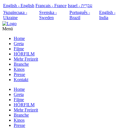
English - English
Français - France
עִבְרִית - Israel
Українська -
Svenska -
Português -
English -
Ukraine
Sweden
Brazil
India
Menü
Home
Greta
Filme
HÖRFILM
Mehr Freizeit
Branche
Kinos
Presse
Kontakt
Home
Greta
Filme
HÖRFILM
Mehr Freizeit
Branche
Kinos
Presse