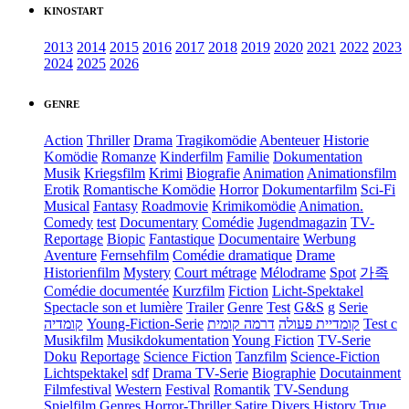
KINOSTART
2013
2014
2015
2016
2017
2018
2019
2020
2021
2022
2023
2024
2025
2026
GENRE
Action
Thriller
Drama
Tragikomödie
Abenteuer
Historie
Komödie
Romanze
Kinderfilm
Familie
Dokumentation
Musik
Kriegsfilm
Krimi
Biografie
Animation
Animationsfilm
Erotik
Romantische Komödie
Horror
Dokumentarfilm
Sci-Fi
Musical
Fantasy
Roadmovie
Krimikomödie
Animation.
Comedy
test
Documentary
Comédie
Jugendmagazin
TV-
Reportage
Biopic
Fantastique
Documentaire
Werbung
Aventure
Fernsehfilm
Comédie dramatique
Drame
Historienfilm
Mystery
Court métrage
Mélodrame
Spot
가족
Comédie documentée
Kurzfilm
Fiction
Licht-Spektakel
Spectacle son et lumière
Trailer
Genre
Test
G&S
g
Serie
קומדיה
Young-Fiction-Serie
דרמה קומית
קומדיית פעולה
Test c
Musikfilm
Musikdokumentation
Young Fiction
TV-Serie
Doku
Reportage
Science Fiction
Tanzfilm
Science-Fiction
Lichtspektakel
sdf
Drama TV-Serie
Biographie
Docutainment
Filmfestival
Western
Festival
Romantik
TV-Sendung
Spielfilm
Genres
Horror-Thriller
Satire
Divers
History
True