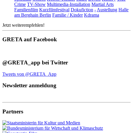
Crime
TV-Show
Multimedia-Installation
Martial Arts
Familienfilm
Kurzfilmfestival
Dokufiction
-
Austellung
Halle
am Berghain Berlin
Familie / Kinder
Kdrama
Jetzt weiterempfehlen!
GRETA auf Facebook
@GRETA_app bei Twitter
Tweets von @GRETA_App
Newsletter anmeldung
Partners