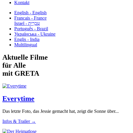
Kontakt
English - English
Français - France
עִבְרִית - Israel
Português - Brazil
Українська - Ukraine
Englis - India
Multilingual
Aktuelle Filme
für Alle
mit GRETA
Everytime
Das letzte Foto, das Jessie gemacht hat, zeigt die Sonne über...
Infos & Trailer →