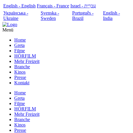
English - English
Français - France
עִבְרִית - Israel
Українська -
Svenska -
Português -
English -
Ukraine
Sweden
Brazil
India
Menü
Home
Greta
Filme
HÖRFILM
Mehr Freizeit
Branche
Kinos
Presse
Kontakt
Home
Greta
Filme
HÖRFILM
Mehr Freizeit
Branche
Kinos
Presse