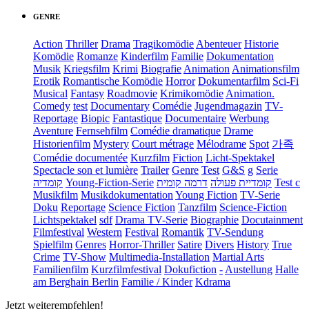
GENRE
Action
Thriller
Drama
Tragikomödie
Abenteuer
Historie
Komödie
Romanze
Kinderfilm
Familie
Dokumentation
Musik
Kriegsfilm
Krimi
Biografie
Animation
Animationsfilm
Erotik
Romantische Komödie
Horror
Dokumentarfilm
Sci-Fi
Musical
Fantasy
Roadmovie
Krimikomödie
Animation.
Comedy
test
Documentary
Comédie
Jugendmagazin
TV-
Reportage
Biopic
Fantastique
Documentaire
Werbung
Aventure
Fernsehfilm
Comédie dramatique
Drame
Historienfilm
Mystery
Court métrage
Mélodrame
Spot
가족
Comédie documentée
Kurzfilm
Fiction
Licht-Spektakel
Spectacle son et lumière
Trailer
Genre
Test
G&S
g
Serie
קומדיה
Young-Fiction-Serie
דרמה קומית
קומדיית פעולה
Test c
Musikfilm
Musikdokumentation
Young Fiction
TV-Serie
Doku
Reportage
Science Fiction
Tanzfilm
Science-Fiction
Lichtspektakel
sdf
Drama TV-Serie
Biographie
Docutainment
Filmfestival
Western
Festival
Romantik
TV-Sendung
Spielfilm
Genres
Horror-Thriller
Satire
Divers
History
True
Crime
TV-Show
Multimedia-Installation
Martial Arts
Familienfilm
Kurzfilmfestival
Dokufiction
-
Austellung
Halle
am Berghain Berlin
Familie / Kinder
Kdrama
Jetzt weiterempfehlen!