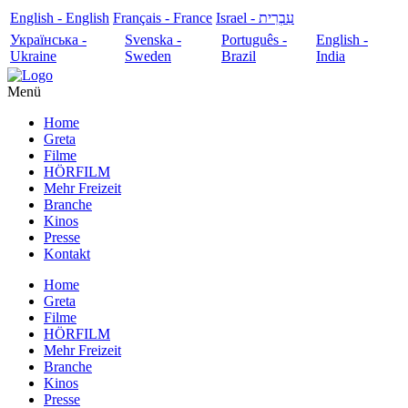
English - English
Français - France
עִבְרִית - Israel
Українська -
Svenska -
Português -
English -
Ukraine
Sweden
Brazil
India
Menü
Home
Greta
Filme
HÖRFILM
Mehr Freizeit
Branche
Kinos
Presse
Kontakt
Home
Greta
Filme
HÖRFILM
Mehr Freizeit
Branche
Kinos
Presse