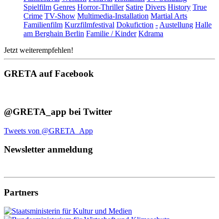
Spielfilm
Genres
Horror-Thriller
Satire
Divers
History
True
Crime
TV-Show
Multimedia-Installation
Martial Arts
Familienfilm
Kurzfilmfestival
Dokufiction
-
Austellung
Halle
am Berghain Berlin
Familie / Kinder
Kdrama
Jetzt weiterempfehlen!
GRETA auf Facebook
@GRETA_app bei Twitter
Tweets von @GRETA_App
Newsletter anmeldung
Partners