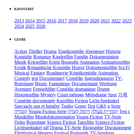
KINOSTART
2013
2014
2015
2016
2017
2018
2019
2020
2021
2022
2023
2024
2025
2026
GENRE
Action
Thriller
Drama
Tragikomödie
Abenteuer
Historie
Komödie
Romanze
Kinderfilm
Familie
Dokumentation
Musik
Kriegsfilm
Krimi
Biografie
Animation
Animationsfilm
Erotik
Romantische Komödie
Horror
Dokumentarfilm
Sci-Fi
Musical
Fantasy
Roadmovie
Krimikomödie
Animation.
Comedy
test
Documentary
Comédie
Jugendmagazin
TV-
Reportage
Biopic
Fantastique
Documentaire
Werbung
Aventure
Fernsehfilm
Comédie dramatique
Drame
Historienfilm
Mystery
Court métrage
Mélodrame
Spot
가족
Comédie documentée
Kurzfilm
Fiction
Licht-Spektakel
Spectacle son et lumière
Trailer
Genre
Test
G&S
g
Serie
קומדיה
Young-Fiction-Serie
דרמה קומית
קומדיית פעולה
Test c
Musikfilm
Musikdokumentation
Young Fiction
TV-Serie
Doku
Reportage
Science Fiction
Tanzfilm
Science-Fiction
Lichtspektakel
sdf
Drama TV-Serie
Biographie
Docutainment
Filmfestival
Western
Festival
Romantik
TV-Sendung