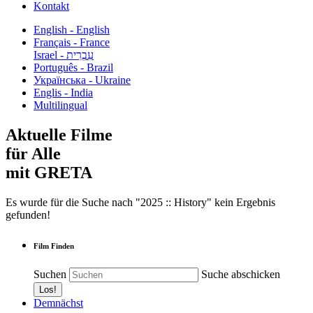
Kontakt
English - English
Français - France
עִבְרִית - Israel
Português - Brazil
Українська - Ukraine
Englis - India
Multilingual
Aktuelle Filme
für Alle
mit GRETA
Es wurde für die Suche nach "2025 :: History" kein Ergebnis
gefunden!
Film Finden
Suchen
Suche abschicken
Demnächst